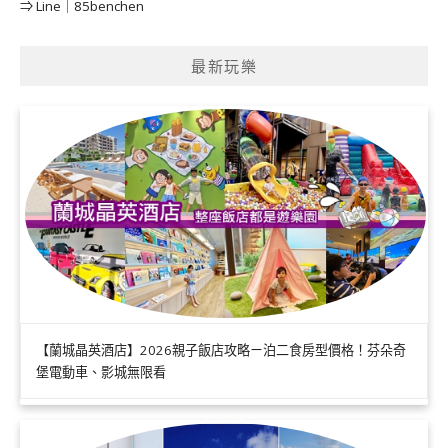
⇒ Line｜85benchen
最新玩樂
【蘭城晶英酒店】2026親子飯店攻略ㄧ泊二食房型價格！芬朵奇
堡電動車、影城無限看