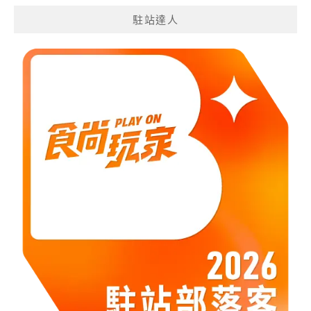
分
駐站達人
類