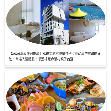
【2026嘉義住宿推薦】承億文旅桃城茶樣子：夢幻高空無邊際泳
池、茶湯入浴體驗！順遊檜意森活村親子首選