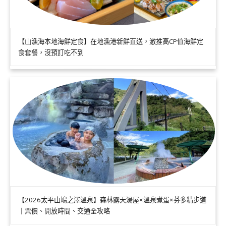
【山漁海本地海鮮定食】在地漁港新鮮直送，激推高CP值海鮮定
食套餐，沒預訂吃不到
【2026太平山鳩之澤溫泉】森林露天湯屋×溫泉煮蛋×芬多精步道
｜票價、開放時間、交通全攻略