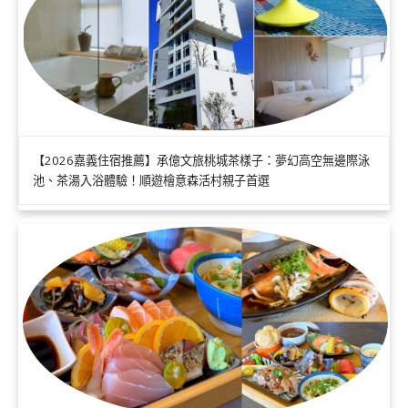
【2026嘉義住宿推薦】承億文旅桃城茶樣子：夢幻高空無邊際泳
池、茶湯入浴體驗！順遊檜意森活村親子首選