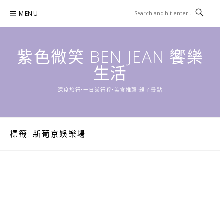
Skip
MENU
to
content
紫色微笑 BEN JEAN 饗樂
生活
深度旅行•一日遊行程•美食推薦•親子景點
標籤:
新葡京娛樂場