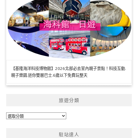
【基隆海洋科技博物館】2026北部必去室內親子景點！科技互動.
親子樂園.迷你雙層巴士.6歲以下免費玩整天
旅遊分類
旅
遊
分
駐站達人
類