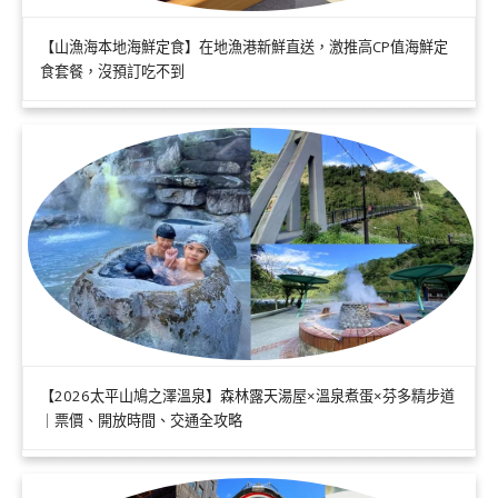
【山漁海本地海鮮定食】在地漁港新鮮直送，激推高CP值海鮮定
食套餐，沒預訂吃不到
【2026太平山鳩之澤溫泉】森林露天湯屋×溫泉煮蛋×芬多精步道
｜票價、開放時間、交通全攻略