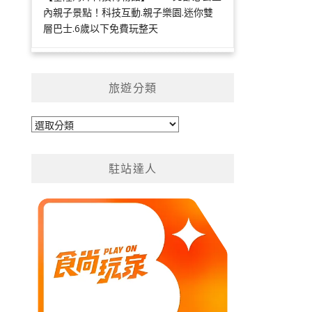
內親子景點！科技互動.親子樂園.迷你雙
層巴士.6歲以下免費玩整天
旅遊分類
旅
遊
分
駐站達人
類