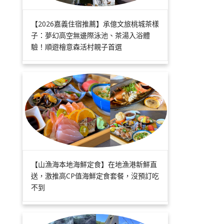
【2026嘉義住宿推薦】承億文旅桃城茶樣
子：夢幻高空無邊際泳池、茶湯入浴體
驗！順遊檜意森活村親子首選
【山漁海本地海鮮定食】在地漁港新鮮直
送，激推高CP值海鮮定食套餐，沒預訂吃
不到