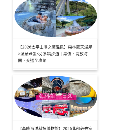
【2026太平山鳩之澤溫泉】森林露天湯屋
×溫泉煮蛋×芬多精步道｜票價、開放時
間、交通全攻略
【基隆海洋科技博物館】2026北部必去室