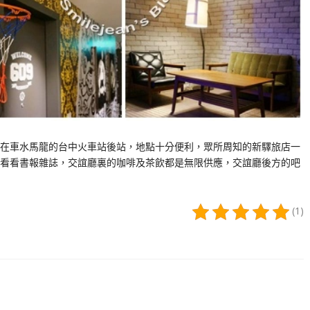
在車水馬龍的台中火車站後站，地點十分便利，眾所周知的新驛旅店一
看看書報雜誌，交誼廳裏的咖啡及茶飲都是無限供應，交誼廳後方的吧
(1)