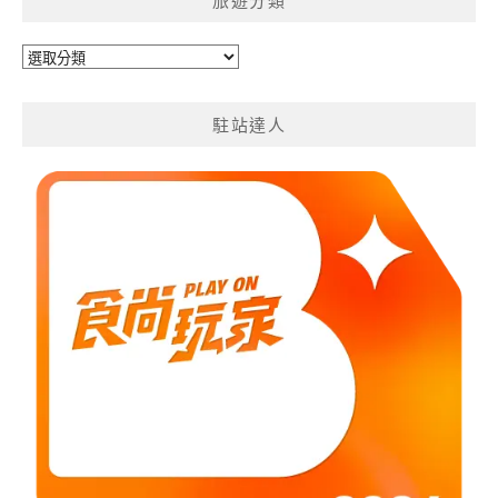
旅遊分類
旅
遊
分
駐站達人
類