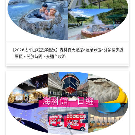
【2026太平山鳩之澤溫泉】森林露天湯屋×溫泉煮蛋×芬多精步道
｜票價、開放時間、交通全攻略