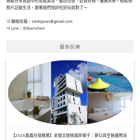
喜歡分享旅遊中的景點美食、飯店住宿、必買好物、優惠票券。輕鬆用
照片記錄生活，跟著我們找好吃好玩就對了～
⇒ 聯絡信箱｜
smilejean@gmail.com
⇒ Line｜85benchen
最新玩樂
【2026嘉義住宿推薦】承億文旅桃城茶樣子：夢幻高空無邊際泳