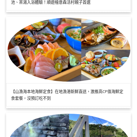
池、茶湯入浴體驗！順遊檜意森活村親子首選
【山漁海本地海鮮定食】在地漁港新鮮直送，激推高CP值海鮮定
食套餐，沒預訂吃不到