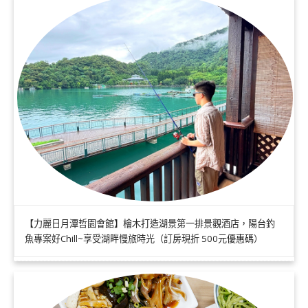
【力麗日月潭哲園會館】檜木打造湖景第一排景觀酒店，陽台釣
魚專案好Chill~享受湖畔慢旅時光（訂房現折 500元優惠碼）