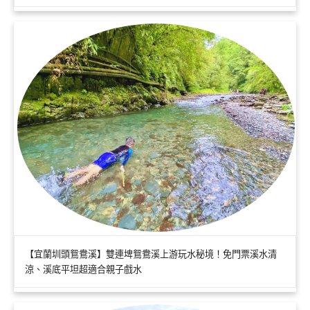
【宜蘭圳頭鴛鴦溪】雙連埤鴛鴦溪上游玩水秘境！免門票溪水清
涼、溪底平坦超適合親子戲水