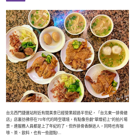
台北西門捷運站附近有間美食已經營業超過半世紀，「台北東一排骨總
店」店裏彷彿停在70年代的時空環境，有點像夯劇”華燈初上”的拍片場
景，連服務人員都是上了年紀的了，但炸排骨香酥迷人，同時也有咖
啡、茶、飲料，也有一些甜點!…