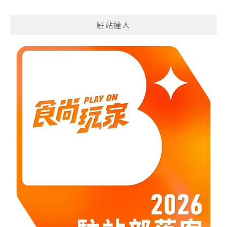
遊
分
駐站達人
類