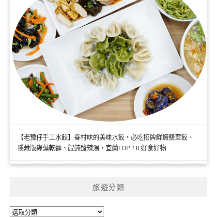
【老豫仔手工水餃】眷村味的美味水餃，必吃招牌鮮蝦翡翠餃、
隱藏版綠藻乾麵、餛飩酸辣湯，宜蘭TOP 10 好食好物
旅遊分類
旅