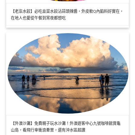
【老柒水餃】必吃韭菜水餃沾蒜頭辣醬，外皮軟Q內餡料好實在，
在地人也愛從午餐到宵夜都想吃
【外澳沙灘】免費親子玩水沙灘！外澳遊客中心九號咖啡館賞龜
山島，看飛行傘衝浪牽罟，還有沖水區超讚