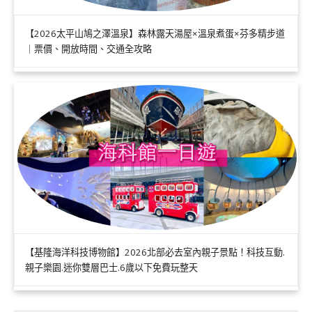
【2026太平山鳩之澤溫泉】森林露天湯屋×溫泉煮蛋×芬多精步道
｜票價、開放時間、交通全攻略
【基隆海洋科技博物館】2026北部必去室內親子景點！科技互動.
親子樂園.迷你雙層巴士.6歲以下免費玩整天