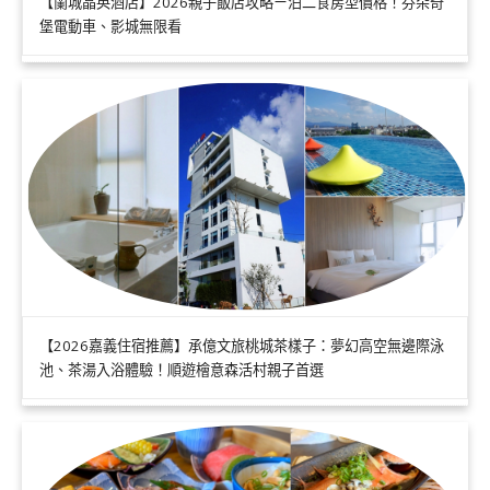
【蘭城晶英酒店】2026親子飯店攻略ㄧ泊二食房型價格！芬朵奇
堡電動車、影城無限看
【2026嘉義住宿推薦】承億文旅桃城茶樣子：夢幻高空無邊際泳
池、茶湯入浴體驗！順遊檜意森活村親子首選