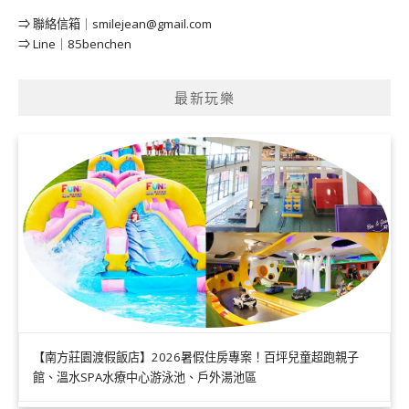
⇒ 聯絡信箱｜
smilejean@gmail.com
⇒ Line｜85benchen
最新玩樂
【南方莊園渡假飯店】2026暑假住房專案！百坪兒童超跑親子
館、溫水SPA水療中心游泳池、戶外湯池區