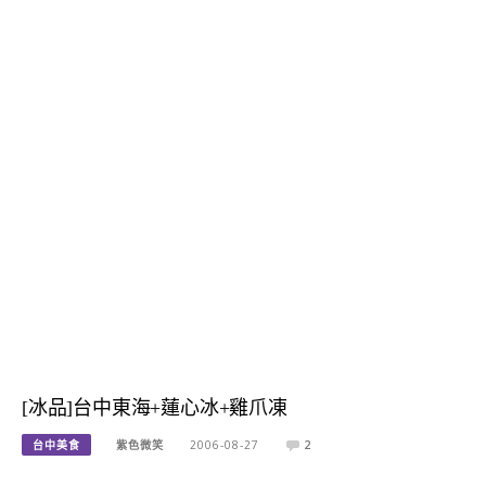
[冰品]台中東海+蓮心冰+雞爪凍
台中美食
紫色微笑
2006-08-27
2