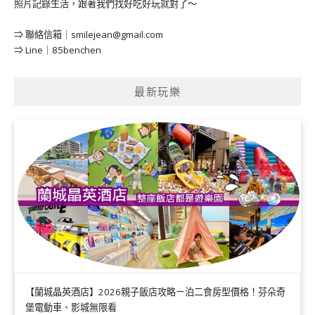
照片記錄生活，跟著我們找好吃好玩就對了～
⇒ 聯絡信箱｜
smilejean@gmail.com
⇒ Line｜85benchen
最新玩樂
【蘭城晶英酒店】2026親子飯店攻略ㄧ泊二食房型價格！芬朵奇
堡電動車、影城無限看