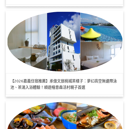
【2026嘉義住宿推薦】承億文旅桃城茶樣子：夢幻高空無邊際泳
池、茶湯入浴體驗！順遊檜意森活村親子首選