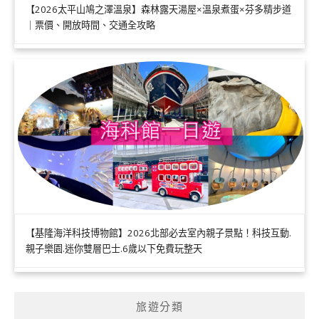
【2026太平山鳩之澤溫泉】森林露天湯屋×溫泉煮蛋×芬多精步道
｜票價、開放時間、交通全攻略
【基隆海洋科技博物館】2026北部必去室內親子景點！科技互動.
親子樂園.迷你雙層巴士.6歲以下免費玩整天
旅遊分類