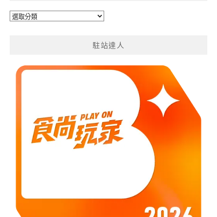
旅
遊
分
駐站達人
類