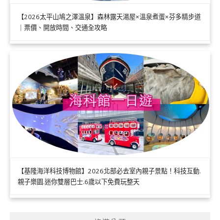
【2026太平山鳩之澤溫泉】森林露天湯屋×溫泉煮蛋×芬多精步道
｜票價、開放時間、交通全攻略
【基隆海洋科技博物館】2026北部必去室內親子景點！科技互動.
親子樂園.迷你雙層巴士.6歲以下免費玩整天