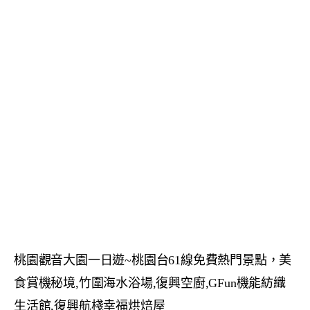
桃園觀音大園一日遊~桃園台61線免費熱門景點，美
食賞機秘境,竹圍海水浴場,復興空廚,GFun機能紡織
生活館,復興航棧幸福烘焙屋