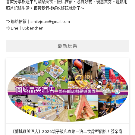
喜歡分享旅遊中的景點美食、飯店住宿、必買好物、優惠票券。輕鬆用
照片記錄生活，跟著我們找好吃好玩就對了～
⇒ 聯絡信箱｜
smilejean@gmail.com
⇒ Line｜85benchen
最新玩樂
【蘭城晶英酒店】2026親子飯店攻略ㄧ泊二食房型價格！芬朵奇