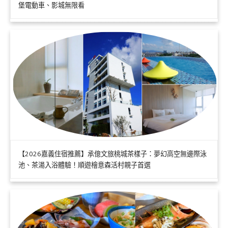
堡電動車、影城無限看
【2026嘉義住宿推薦】承億文旅桃城茶樣子：夢幻高空無邊際泳
池、茶湯入浴體驗！順遊檜意森活村親子首選