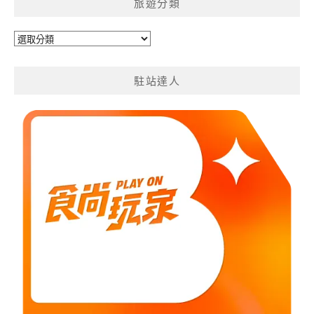
旅遊分類
旅
遊
分
駐站達人
類