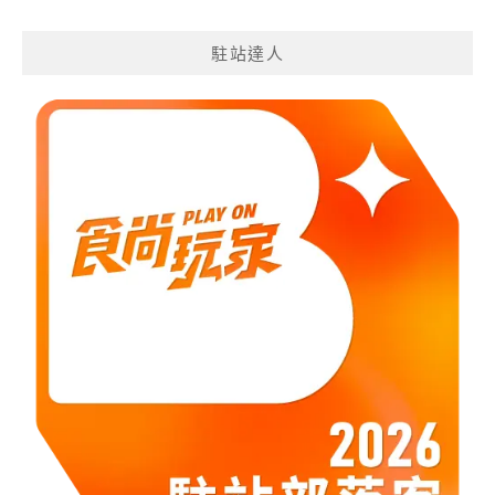
遊
分
駐站達人
類