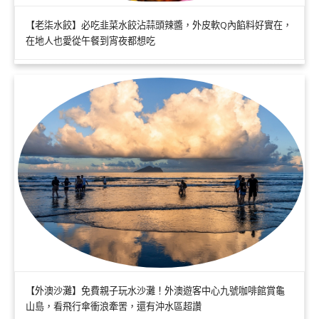
【老柒水餃】必吃韭菜水餃沾蒜頭辣醬，外皮軟Q內餡料好實在，
在地人也愛從午餐到宵夜都想吃
【外澳沙灘】免費親子玩水沙灘！外澳遊客中心九號咖啡館賞龜
山島，看飛行傘衝浪牽罟，還有沖水區超讚