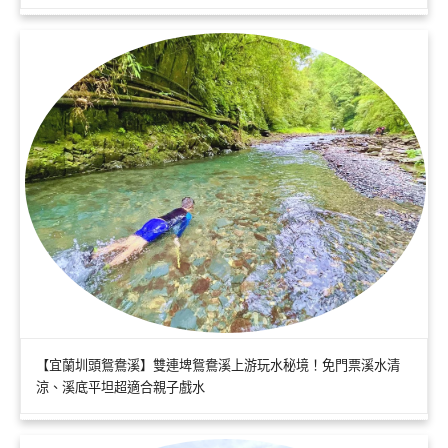
【宜蘭圳頭鴛鴦溪】雙連埤鴛鴦溪上游玩水秘境！免門票溪水清
涼、溪底平坦超適合親子戲水