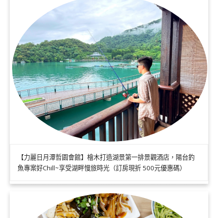
【力麗日月潭哲園會館】檜木打造湖景第一排景觀酒店，陽台釣
魚專案好Chill~享受湖畔慢旅時光（訂房現折 500元優惠碼）