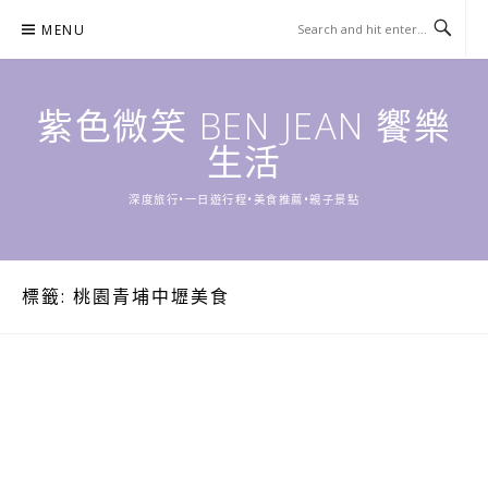
Skip
MENU
to
content
紫色微笑 BEN JEAN 饗樂
生活
深度旅行•一日遊行程•美食推薦•親子景點
標籤:
桃園青埔中壢美食