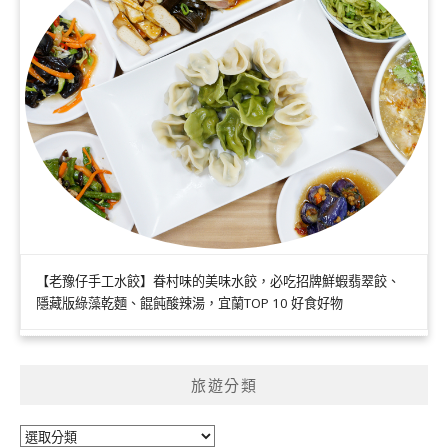
【老豫仔手工水餃】眷村味的美味水餃，必吃招牌鮮蝦翡翠餃、
隱藏版綠藻乾麵、餛飩酸辣湯，宜蘭TOP 10 好食好物
旅遊分類
旅