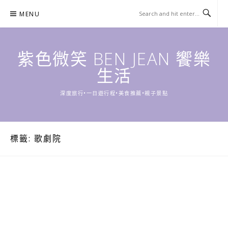
Skip
MENU
to
content
紫色微笑 BEN JEAN 饗樂
生活
深度旅行•一日遊行程•美食推薦•親子景點
標籤:
歌劇院