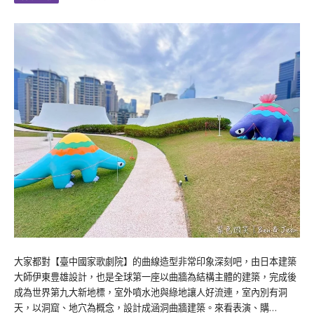
大家都對【臺中國家歌劇院】的曲線造型非常印象深刻吧，由日本建築
大師伊東豊雄設計，也是全球第一座以曲牆為結構主體的建築，完成後
成為世界第九大新地標，室外噴水池與綠地讓人好流連，室內別有洞
天，以洞窟、地穴為概念，設計成涵洞曲牆建築。來看表演、購…