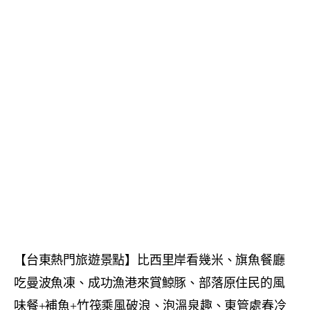
【台東熱門旅遊景點】比西里岸看幾米、旗魚餐廳
吃曼波魚凍、成功漁港來賞鯨豚、部落原住民的風
味餐+補魚+竹筏乘風破浪、泡溫泉趣、東管處春冷