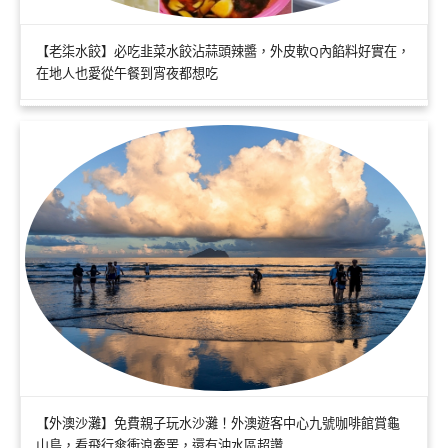
【老柒水餃】必吃韭菜水餃沾蒜頭辣醬，外皮軟Q內餡料好實在，
在地人也愛從午餐到宵夜都想吃
【外澳沙灘】免費親子玩水沙灘！外澳遊客中心九號咖啡館賞龜
山島，看飛行傘衝浪牽罟，還有沖水區超讚