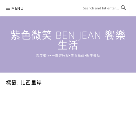
Skip
MENU
to
content
紫色微笑 BEN JEAN 饗樂
生活
深度旅行•一日遊行程•美食推薦•親子景點
標籤:
比西里岸