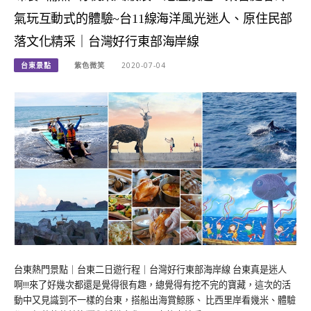
氣玩互動式的體驗~台11線海洋風光迷人、原住民部
落文化精采｜台灣好行東部海岸線
台東景點
紫色微笑
2020-07-04
台東熱門景點｜台東二日遊行程｜台灣好行東部海岸線 台東真是迷人
啊!!!來了好幾次都還是覺得很有趣，總覺得有挖不完的寶藏，這次的活
動中又見識到不一樣的台東，搭船出海賞鯨豚、 比西里岸看幾米、體驗