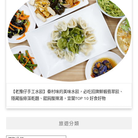
【老豫仔手工水餃】眷村味的美味水餃，必吃招牌鮮蝦翡翠餃、
隱藏版綠藻乾麵、餛飩酸辣湯，宜蘭TOP 10 好食好物
旅遊分類