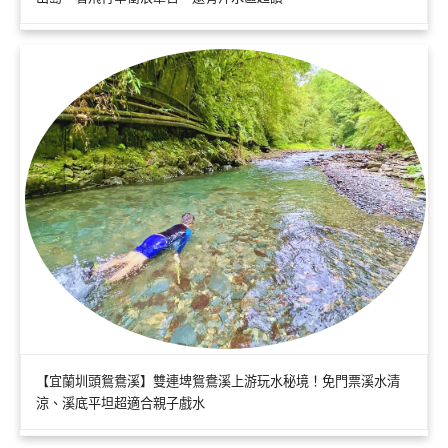
【宜蘭圳頭鴛鴦溪】雙連埤鴛鴦溪上游玩水秘境！免門票溪水清
涼、溪底平坦超適合親子戲水