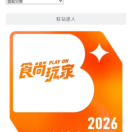
旅
遊
分
駐站達人
類