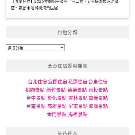
【宜蘭住宿】2026宜蘭親子飯店一泊二食、五星級溫泉泳池飯
店、電動車溜滑梯海景民宿
旅遊分類
旅
遊
分
全台住宿優惠推薦
類
台北住宿
宜蘭住宿
花蓮住宿
台東住宿
桃園景點
新竹景點
苗栗景點
南投景點
台中景點
彰化景點
雲林景點
嘉義景點
台南景點
高雄景點
屏東景點
澎湖景點
金門景點
馬祖景點
駐站達人