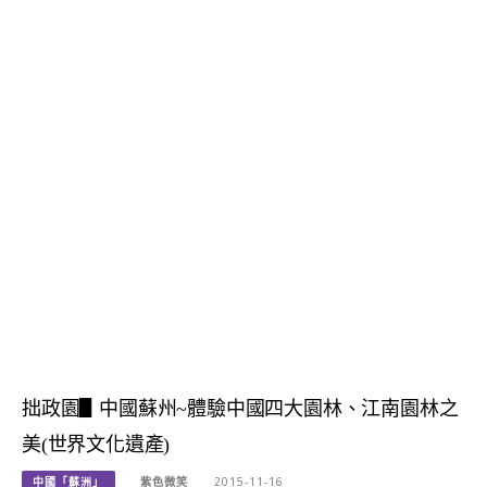
拙政園▋中國蘇州~體驗中國四大園林、江南園林之
美(世界文化遺產)
中國「蘇洲」
紫色微笑
2015-11-16