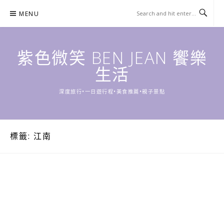
Skip
MENU
to
content
紫色微笑 BEN JEAN 饗樂
生活
深度旅行•一日遊行程•美食推薦•親子景點
標籤:
江南