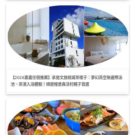
【2026嘉義住宿推薦】承億文旅桃城茶樣子：夢幻高空無邊際泳
池、茶湯入浴體驗！順遊檜意森活村親子首選