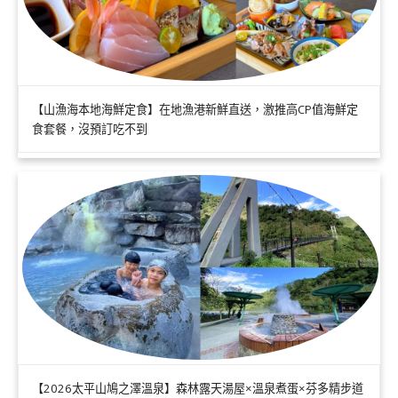
【山漁海本地海鮮定食】在地漁港新鮮直送，激推高CP值海鮮定
食套餐，沒預訂吃不到
【2026太平山鳩之澤溫泉】森林露天湯屋×溫泉煮蛋×芬多精步道