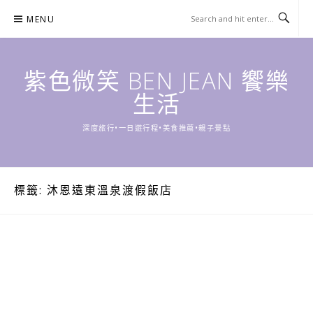
Skip
MENU
to
content
紫色微笑 BEN JEAN 饗樂
生活
深度旅行•一日遊行程•美食推薦•親子景點
標籤:
沐恩遠東溫泉渡假飯店