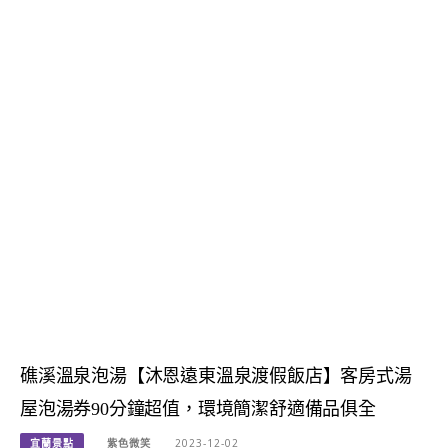
礁溪溫泉泡湯【沐恩遠東溫泉渡假飯店】客房式湯
屋泡湯券90分鐘超值，環境簡潔舒適備品俱全
宜蘭景點
紫色微笑
2023-12-02