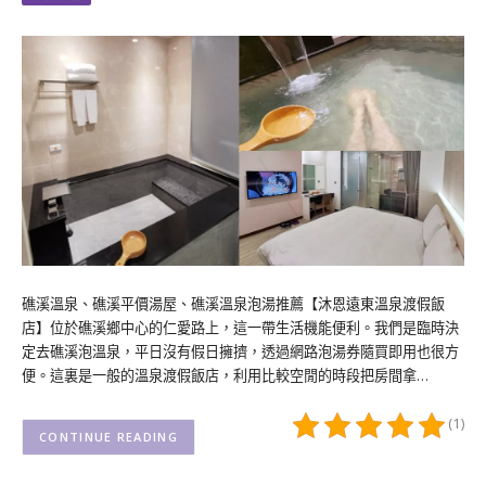
礁溪溫泉、礁溪平價湯屋、礁溪溫泉泡湯推薦【沐恩遠東溫泉渡假飯
店】位於礁溪鄉中心的仁愛路上，這一帶生活機能便利。我們是臨時決
定去礁溪泡溫泉，平日沒有假日擁擠，透過網路泡湯券隨買即用也很方
便。這裏是一般的溫泉渡假飯店，利用比較空閒的時段把房間拿…
(1)
CONTINUE READING