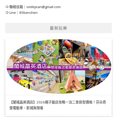
⇒ 聯絡信箱｜
smilejean@gmail.com
⇒ Line｜85benchen
最新玩樂
【蘭城晶英酒店】2026親子飯店攻略ㄧ泊二食房型價格！芬朵奇
堡電動車、影城無限看