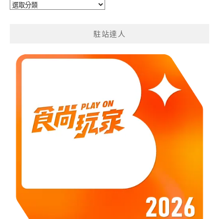
旅
遊
分
駐站達人
類