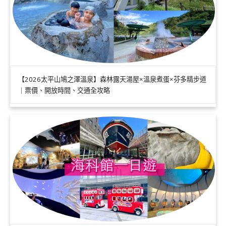
【2026太平山鳩之澤溫泉】森林露天湯屋×溫泉煮蛋×芬多精步道
｜票價、開放時間、交通全攻略