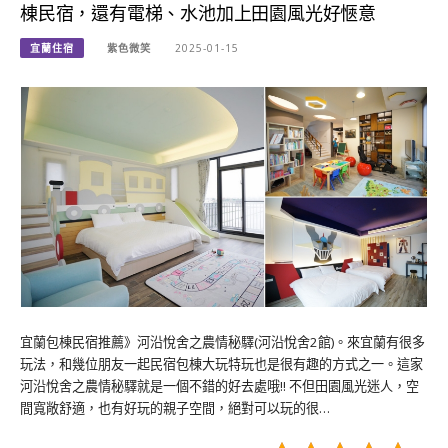
棟民宿，還有電梯、水池加上田園風光好愜意
宜蘭住宿
紫色微笑
2025-01-15
宜蘭包棟民宿推薦》河沿悅舍之農情秘驛(河沿悅舍2館)。來宜蘭有很多
玩法，和幾位朋友一起民宿包棟大玩特玩也是很有趣的方式之一。這家
河沿悅舍之農情秘驛就是一個不錯的好去處哦!! 不但田園風光迷人，空
間寬敞舒適，也有好玩的親子空間，絕對可以玩的很…