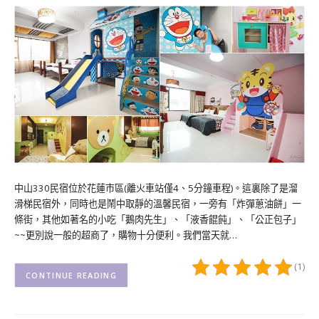
中山330民宿位於花蓮市區(離火車站僅4、5分鐘車程)。這裏除了是溜
滑梯民宿外，同時也是鬧中取靜的溫馨民宿，一旁有「炸彈蔥油餅」一
條街，其他如著名的小吃「鵝肉先生」、「液香餛飩」、「公正包子」
~~更別說一般的超商了，購物十分便利。我們當天就…
(1)
CONTINUE READING