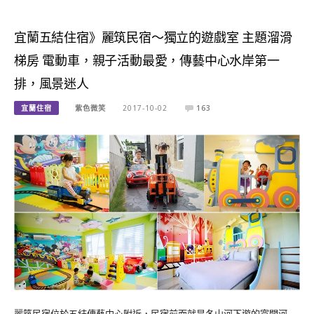
宜蘭五結住宿》麗筑民宿～獨立的遊戲室 主題溜滑
梯房 電動車，親子活動最愛，傳藝中心水岸第一
排，風景迷人
宜蘭住宿
紫色微笑
2017-10-02
163