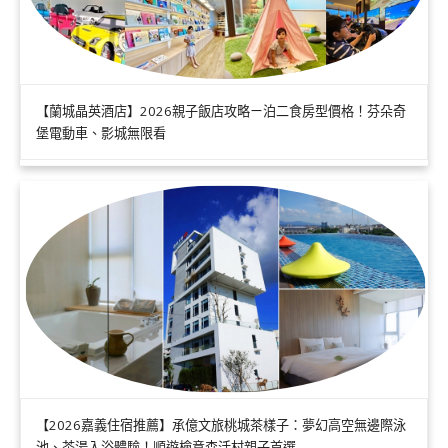
【蘭城晶英酒店】2026親子飯店攻略ㄧ泊二食房型價格！芬朵奇
堡電動車、影城無限看
【2026嘉義住宿推薦】承億文旅桃城茶樣子：夢幻高空無邊際泳
池、茶湯入浴體驗！順遊檜意森活村親子首選