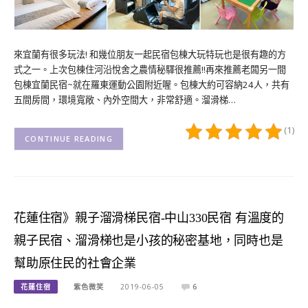
來宜蘭有很多玩法! 和幾位朋友一起民宿包棟大玩特玩也是很有趣的方
式之一。上次包棟住河沿悅舍之農情秘驛很推薦!!再來推薦老闆另一間
包棟宜蘭民宿~就在羅東運動公園附近喔。包棟大約可容納24人，共有
五間房間，環境寬敞、內外空間大，非常舒適。溜滑梯…
(1)
CONTINUE READING
花蓮住宿》親子溜滑梯民宿-中山330民宿 有溫度的
親子民宿、溜滑梯也是小孩的秘密基地，同時也是
幫助原住民的社會企業
花蓮住宿
紫色微笑
2019-06-05
6