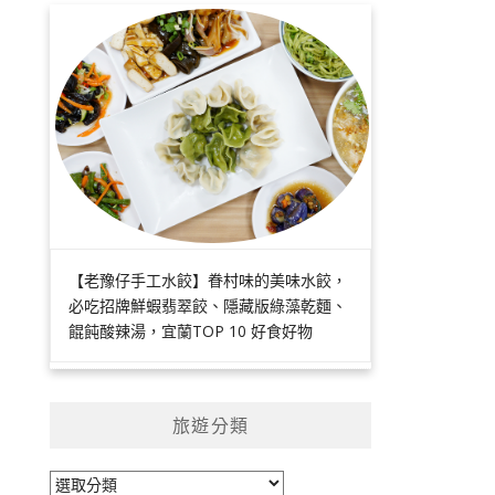
【老豫仔手工水餃】眷村味的美味水餃，
必吃招牌鮮蝦翡翠餃、隱藏版綠藻乾麵、
餛飩酸辣湯，宜蘭TOP 10 好食好物
旅遊分類
旅