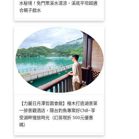
水秘境！免門票溪水清涼、溪底平坦超適
合親子戲水
【力麗日月潭哲園會館】檜木打造湖景第
一排景觀酒店，陽台釣魚專案好Chill~享
受湖畔慢旅時光（訂房現折 500元優惠
碼）