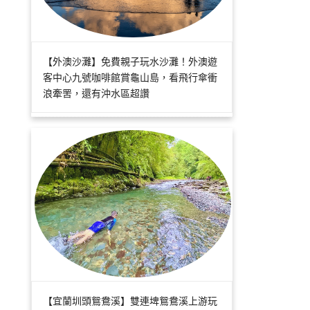
【外澳沙灘】免費親子玩水沙灘！外澳遊
客中心九號咖啡館賞龜山島，看飛行傘衝
浪牽罟，還有沖水區超讚
【宜蘭圳頭鴛鴦溪】雙連埤鴛鴦溪上游玩