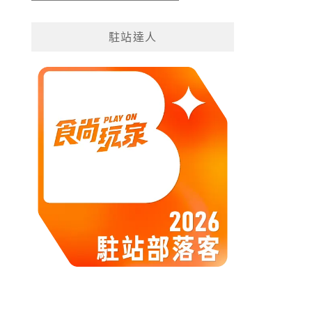
遊
分
駐站達人
類