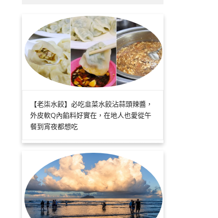
【老柒水餃】必吃韭菜水餃沾蒜頭辣醬，
外皮軟Q內餡料好實在，在地人也愛從午
餐到宵夜都想吃