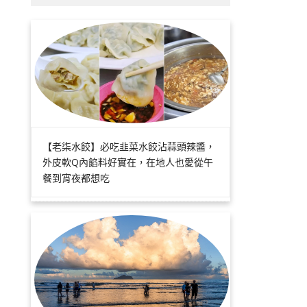
【老柒水餃】必吃韭菜水餃沾蒜頭辣醬，
外皮軟Q內餡料好實在，在地人也愛從午
餐到宵夜都想吃