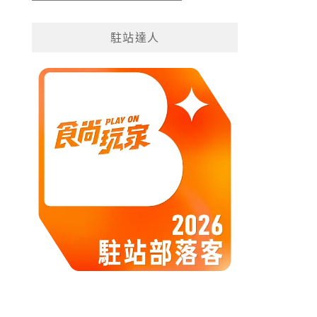
遊
分
駐站達人
類