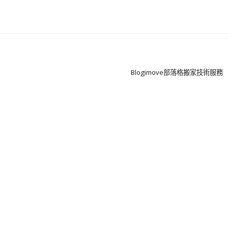
Boston
Theme
by
Blogimove部落格搬家技術服務
FameThemes