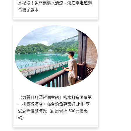
水秘境！免門票溪水清涼、溪底平坦超適
合親子戲水
【力麗日月潭哲園會館】檜木打造湖景第
一排景觀酒店，陽台釣魚專案好Chill~享
受湖畔慢旅時光（訂房現折 500元優惠
碼）