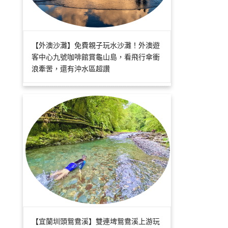
【外澳沙灘】免費親子玩水沙灘！外澳遊
客中心九號咖啡館賞龜山島，看飛行傘衝
浪牽罟，還有沖水區超讚
【宜蘭圳頭鴛鴦溪】雙連埤鴛鴦溪上游玩