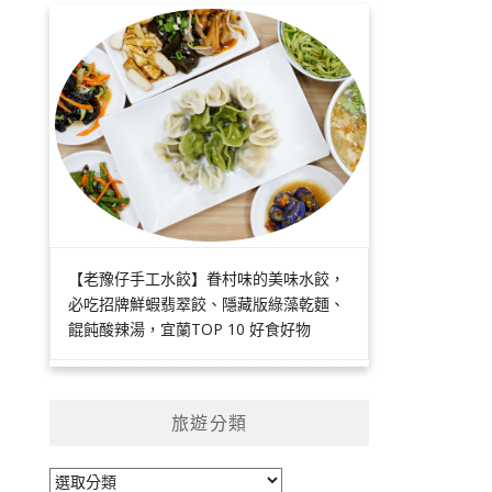
【老豫仔手工水餃】眷村味的美味水餃，
必吃招牌鮮蝦翡翠餃、隱藏版綠藻乾麵、
餛飩酸辣湯，宜蘭TOP 10 好食好物
旅遊分類
旅