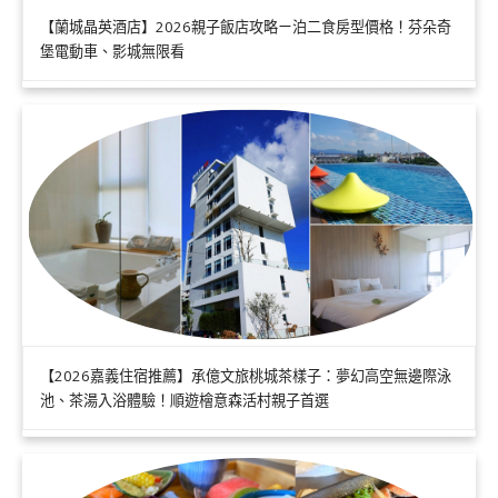
【蘭城晶英酒店】2026親子飯店攻略ㄧ泊二食房型價格！芬朵奇
堡電動車、影城無限看
【2026嘉義住宿推薦】承億文旅桃城茶樣子：夢幻高空無邊際泳
池、茶湯入浴體驗！順遊檜意森活村親子首選