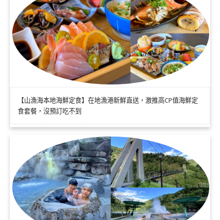
【山漁海本地海鮮定食】在地漁港新鮮直送，激推高CP值海鮮定
食套餐，沒預訂吃不到