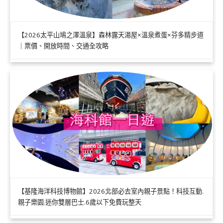
【2026太平山鳩之澤溫泉】森林露天湯屋×溫泉煮蛋×芬多精步道
｜票價、開放時間、交通全攻略
【基隆海洋科技博物館】2026北部必去室內親子景點！科技互動.
親子樂園.迷你雙層巴士.6歲以下免費玩整天