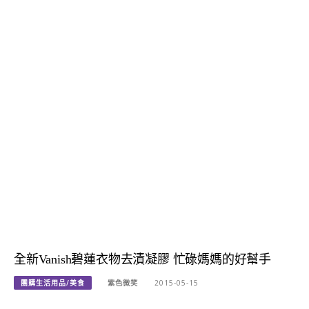
全新Vanish碧蓮衣物去漬凝膠 忙碌媽媽的好幫手
團購生活用品/美食
紫色微笑
2015-05-15