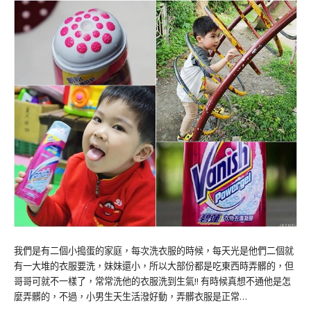
我們是有二個小搗蛋的家庭，每次洗衣服的時候，每天光是他們二個就
有一大堆的衣服要洗，妹妹還小，所以大部份都是吃東西時弄髒的，但
哥哥可就不一樣了，常常洗他的衣服洗到生氣!! 有時候真想不通他是怎
麼弄髒的，不過，小男生天生活潑好動，弄髒衣服是正常…