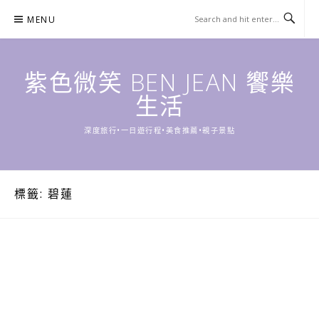
Skip
MENU
to
content
紫色微笑 BEN JEAN 饗樂
生活
深度旅行•一日遊行程•美食推薦•親子景點
標籤:
碧蓮