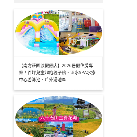
【南方莊園渡假飯店】2026暑假住房專
案！百坪兒童超跑親子館、溫水SPA水療
中心游泳池、戶外湯池區