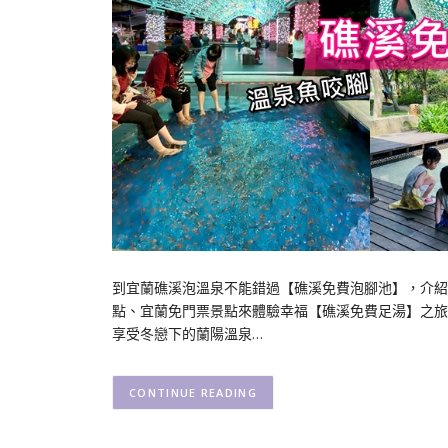
到宜蘭礁溪泡溫泉不能錯過【礁溪免費泡腳池】，介紹
點、宜蘭免門票景點來體驗幸福【礁溪免費足湯】之旅
享受冬戀下的蘭陽溫泉…
CONTINUE READING