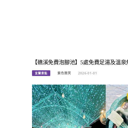
【礁溪免費泡腳池】5處免費足湯及溫泉
紫色微笑
2026-01-01
宜蘭景點