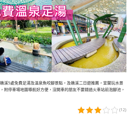
礁溪5處免費足湯及溫泉魚咬腳景點，及礁溪二日遊推薦，宜蘭玩水景
，附停車場地圖導航好方便，沒開車的朋友不要錯過火車站前泡腳池，
(12)