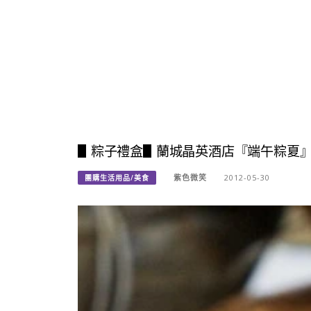
▋粽子禮盒▋蘭城晶英酒店『端午粽夏』
紫色微笑
2012-05-30
團購生活用品/美食