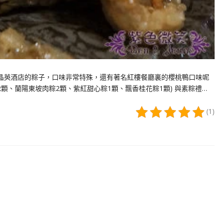
晶英酒店的粽子，口味非常特殊，還有著名紅樓餐廳裏的櫻桃鴨口味呢
顆、蘭陽東坡肉粽2顆、紫紅甜心粽1顆、飄香桂花粽1顆) 與素粽禮…
(1)