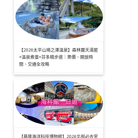
【2026太平山鳩之澤溫泉】森林露天湯屋
×溫泉煮蛋×芬多精步道｜票價、開放時
間、交通全攻略
【基隆海洋科技博物館】2026北部必去室