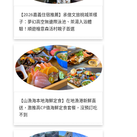
【2026嘉義住宿推薦】承億文旅桃城茶樣
子：夢幻高空無邊際泳池、茶湯入浴體
驗！順遊檜意森活村親子首選
【山漁海本地海鮮定食】在地漁港新鮮直
送，激推高CP值海鮮定食套餐，沒預訂吃
不到