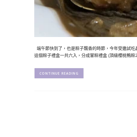
端午節快到了，也是粽子飄香的時節，今年受邀試吃
這個粽子禮盒一共六入，分成葷粽禮盒 (頂級櫻桃鴨粽2
CONTINUE READING