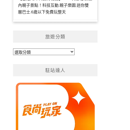
內親子景點！科技互動.親子樂園.迷你雙
層巴士.6歲以下免費玩整天
旅遊分類
旅
遊
分
駐站達人
類