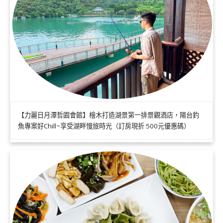
【力麗日月潭哲園會館】檜木打造湖景第一排景觀酒店，陽台釣
魚專案好Chill~享受湖畔慢旅時光（訂房現折 500元優惠碼）