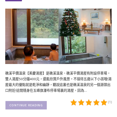
礁溪平價溫泉【美慶湯屋】是礁溪溫泉、礁溪平價湯屋有附設停車場，
雙人湯屋50分鐘400元，還能欣賞戶外風景。不接待五歲以下小孩哦!湯
屋最大的優點就是乾淨和幽靜，聽說這裏也是礁溪溫泉的另一個源頭出
口附近!這間隱身在五峰旗瀑布停車場裏的湯屋，因為…
(1)
CONTINUE READING