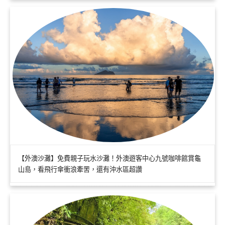
【外澳沙灘】免費親子玩水沙灘！外澳遊客中心九號咖啡館賞龜
山島，看飛行傘衝浪牽罟，還有沖水區超讚