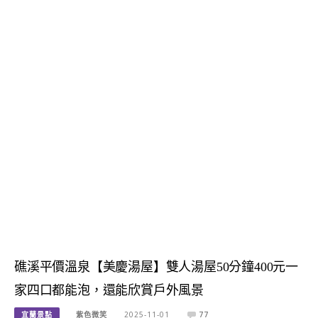
礁溪平價溫泉【美慶湯屋】雙人湯屋50分鐘400元一
家四口都能泡，還能欣賞戶外風景
宜蘭景點
紫色微笑
2025-11-01
77