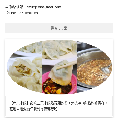
⇒ 聯絡信箱｜
smilejean@gmail.com
⇒ Line｜85benchen
最新玩樂
【老柒水餃】必吃韭菜水餃沾蒜頭辣醬，外皮軟Q內餡料好實在，
在地人也愛從午餐到宵夜都想吃