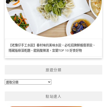
【老豫仔手工水餃】眷村味的美味水餃，必吃招牌鮮蝦翡翠餃、
隱藏版綠藻乾麵、餛飩酸辣湯，宜蘭TOP 10 好食好物
旅遊分類
旅
遊
分
駐站達人
類