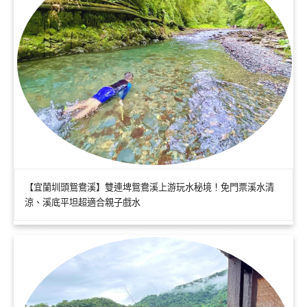
【宜蘭圳頭鴛鴦溪】雙連埤鴛鴦溪上游玩水秘境！免門票溪水清
涼、溪底平坦超適合親子戲水