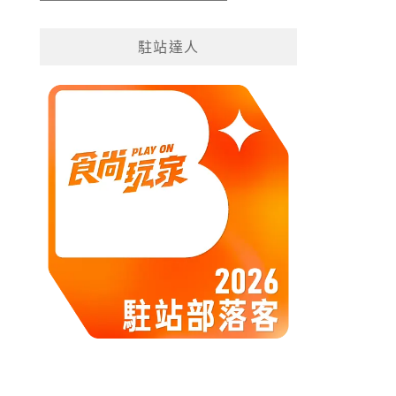
遊
分
駐站達人
類