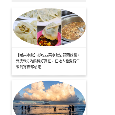
【老柒水餃】必吃韭菜水餃沾蒜頭辣醬，
外皮軟Q內餡料好實在，在地人也愛從午
餐到宵夜都想吃