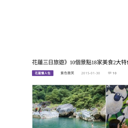
花蓮三日旅遊》10個景點18家美食2大
紫色微笑
2015-01-30
10
花蓮懶人包