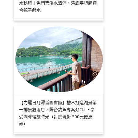
水秘境！免門票溪水清涼、溪底平坦超適
合親子戲水
【力麗日月潭哲園會館】檜木打造湖景第
一排景觀酒店，陽台釣魚專案好Chill~享
受湖畔慢旅時光（訂房現折 500元優惠
碼）