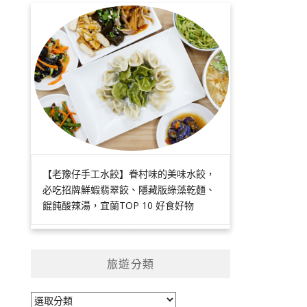
【老豫仔手工水餃】眷村味的美味水餃，
必吃招牌鮮蝦翡翠餃、隱藏版綠藻乾麵、
餛飩酸辣湯，宜蘭TOP 10 好食好物
旅遊分類
旅