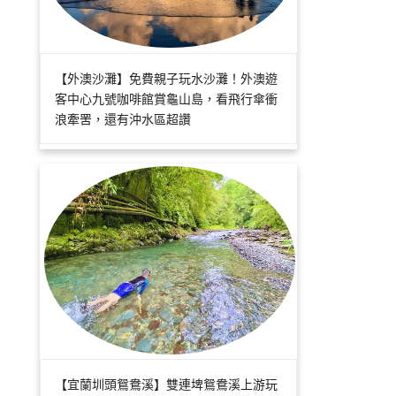
【外澳沙灘】免費親子玩水沙灘！外澳遊
客中心九號咖啡館賞龜山島，看飛行傘衝
浪牽罟，還有沖水區超讚
【宜蘭圳頭鴛鴦溪】雙連埤鴛鴦溪上游玩