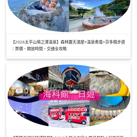
【2026太平山鳩之澤溫泉】森林露天湯屋×溫泉煮蛋×芬多精步道
｜票價、開放時間、交通全攻略