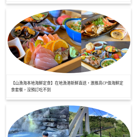
【山漁海本地海鮮定食】在地漁港新鮮直送，激推高CP值海鮮定
食套餐，沒預訂吃不到