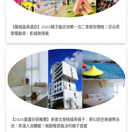
【蘭城晶英酒店】2026親子飯店攻略ㄧ泊二食房型價格！芬朵奇
堡電動車、影城無限看
【2026嘉義住宿推薦】承億文旅桃城茶樣子：夢幻高空無邊際泳
池、茶湯入浴體驗！順遊檜意森活村親子首選