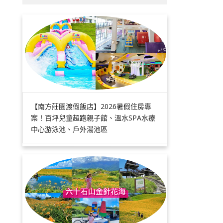
【南方莊園渡假飯店】2026暑假住房專
案！百坪兒童超跑親子館、溫水SPA水療
中心游泳池、戶外湯池區