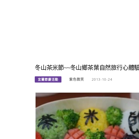
冬山茶米節~~冬山鄉茶葉自然旅行心體
紫色微笑
2013-10-24
宜蘭節慶活動