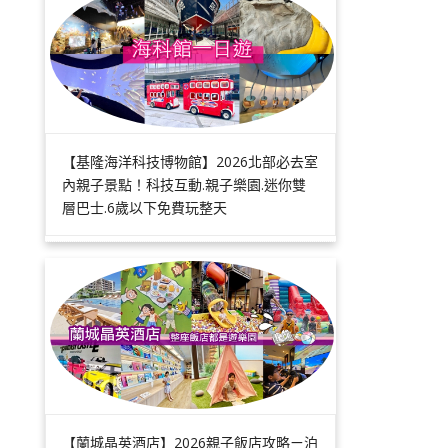
【基隆海洋科技博物館】2026北部必去室
內親子景點！科技互動.親子樂園.迷你雙
層巴士.6歲以下免費玩整天
【蘭城晶英酒店】2026親子飯店攻略ㄧ泊