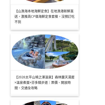
【山漁海本地海鮮定食】在地漁港新鮮直
送，激推高CP值海鮮定食套餐，沒預訂吃
不到
【2026太平山鳩之澤溫泉】森林露天湯屋
×溫泉煮蛋×芬多精步道｜票價、開放時
間、交通全攻略