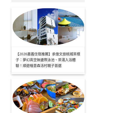
【2026嘉義住宿推薦】承億文旅桃城茶樣
子：夢幻高空無邊際泳池、茶湯入浴體
驗！順遊檜意森活村親子首選