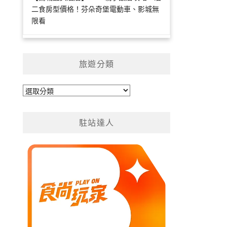
二食房型價格！芬朵奇堡電動車、影城無
限看
旅遊分類
旅
遊
分
駐站達人
類