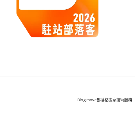
Boston
Theme
by
Blogimove部落格搬家技術服務
FameThemes