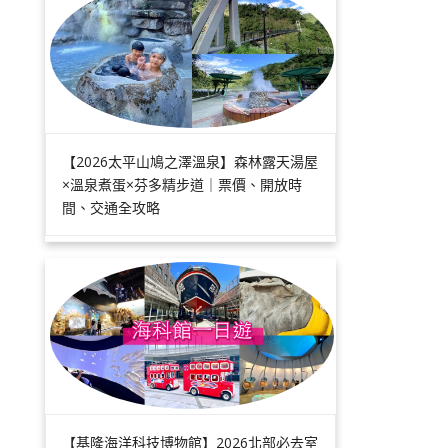
【2026太平山鳩之澤溫泉】森林露天湯屋
×溫泉煮蛋×芬多精步道｜票價、開放時
間、交通全攻略
【基隆海洋科技博物館】2026北部必去室