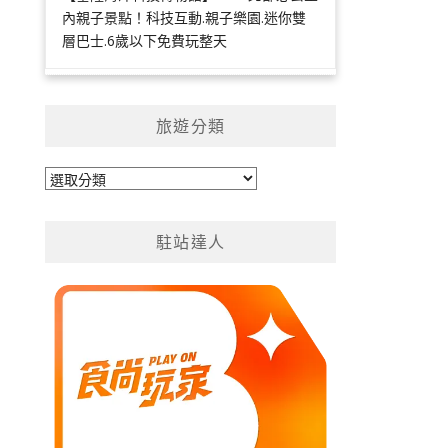
內親子景點！科技互動.親子樂園.迷你雙
層巴士.6歲以下免費玩整天
旅遊分類
旅
遊
分
駐站達人
類