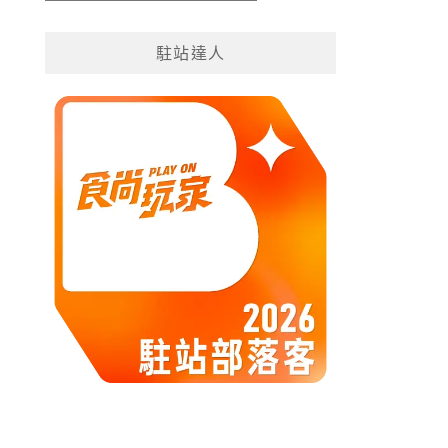
遊
分
駐站達人
類