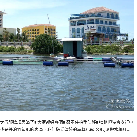
佩服這項表演了!! 大家都好嗨啊!! 忍不住拍手叫好!! 這趟峴港會安行中
或是搖滾竹籃船的表演，我們搭乘傳統的簸箕船(碗公船)漫遊水椰紅…