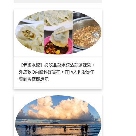
【老柒水餃】必吃韭菜水餃沾蒜頭辣醬，
外皮軟Q內餡料好實在，在地人也愛從午
餐到宵夜都想吃