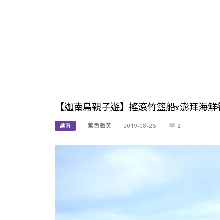
【迦南島親子遊】搖滾竹籃船x澎拜海鮮餐
紫色微笑
2019-08-25
2
越南