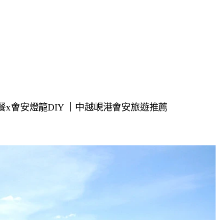
x會安燈籠DIY ｜中越峴港會安旅遊推薦