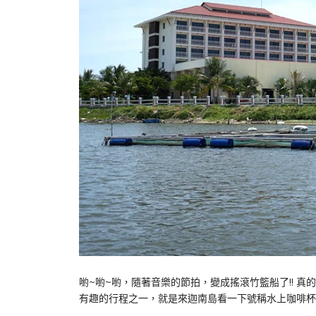
喲~喲~喲，隨著音樂的節拍，變成搖滾竹籃船了!! 真的太
有趣的行程之一，就是來迦南島看一下號稱水上咖啡杯