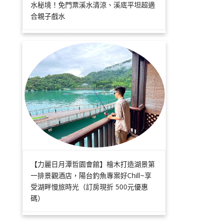
水秘境！免門票溪水清涼、溪底平坦超適
合親子戲水
【力麗日月潭哲園會館】檜木打造湖景第
一排景觀酒店，陽台釣魚專案好Chill~享
受湖畔慢旅時光（訂房現折 500元優惠
碼）