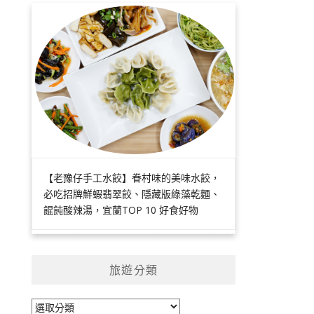
【老豫仔手工水餃】眷村味的美味水餃，
必吃招牌鮮蝦翡翠餃、隱藏版綠藻乾麵、
餛飩酸辣湯，宜蘭TOP 10 好食好物
旅遊分類
旅