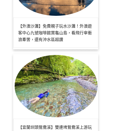
【外澳沙灘】免費親子玩水沙灘！外澳遊
客中心九號咖啡館賞龜山島，看飛行傘衝
浪牽罟，還有沖水區超讚
【宜蘭圳頭鴛鴦溪】雙連埤鴛鴦溪上游玩