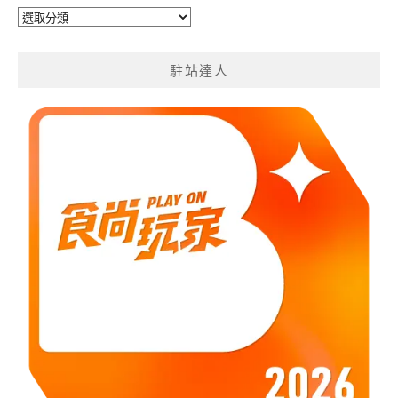
旅
遊
分
駐站達人
類