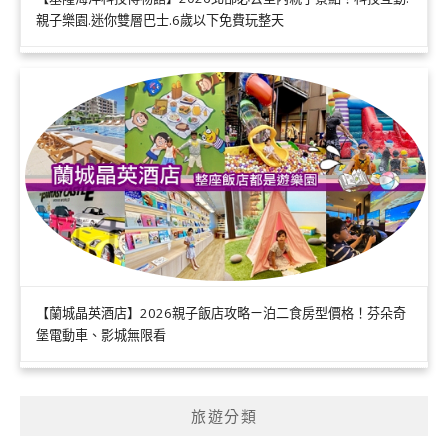
親子樂園.迷你雙層巴士.6歲以下免費玩整天
【蘭城晶英酒店】2026親子飯店攻略ㄧ泊二食房型價格！芬朵奇
堡電動車、影城無限看
旅遊分類