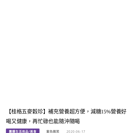
【桂格五麥穀珍】補充營養超方便，減糖15%營養好
喝又健康，再忙碌也能隨沖隨喝
團購生活用品/美食
紫色微笑
2020-06-17