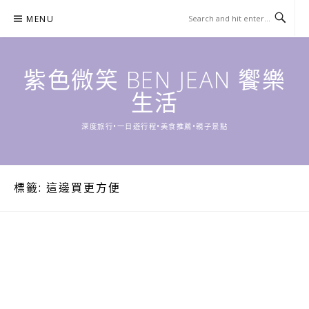
Skip
MENU
to
content
紫色微笑 BEN JEAN 饗樂
生活
深度旅行•一日遊行程•美食推薦•親子景點
標籤:
這邊買更方便