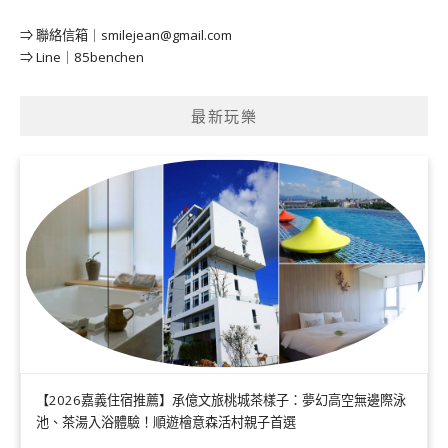
⇒ 聯絡信箱｜
smilejean@gmail.com
⇒ Line｜85benchen
最新玩樂
【2026嘉義住宿推薦】承億文旅桃城茶樣子：夢幻高空無邊際泳
池、茶湯入浴體驗！順遊檜意森活村親子首選