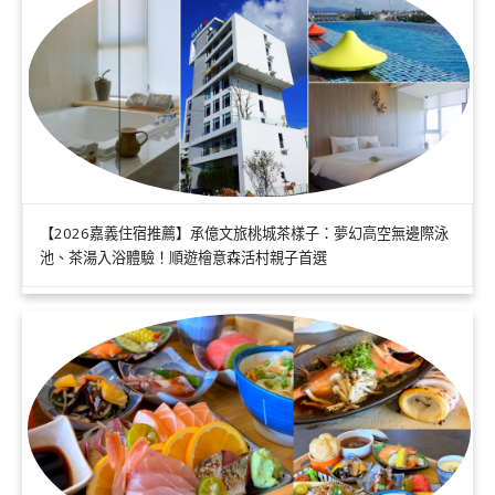
【2026嘉義住宿推薦】承億文旅桃城茶樣子：夢幻高空無邊際泳
池、茶湯入浴體驗！順遊檜意森活村親子首選