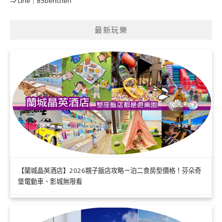
⇒ Line｜85benchen
最新玩樂
【蘭城晶英酒店】2026親子飯店攻略ㄧ泊二食房型價格！芬朵奇
堡電動車、影城無限看