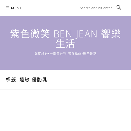
Skip
MENU
to
content
紫色微笑 BEN JEAN 饗樂
生活
深度旅行•一日遊行程•美食推薦•親子景點
標籤:
過敏 優酪乳