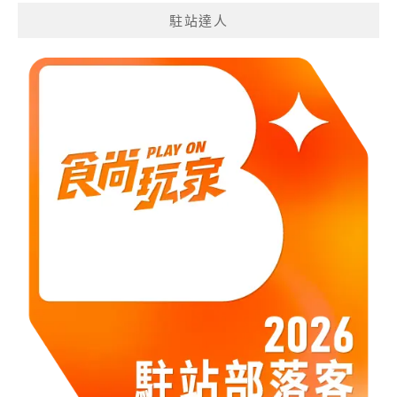
分
駐站達人
類