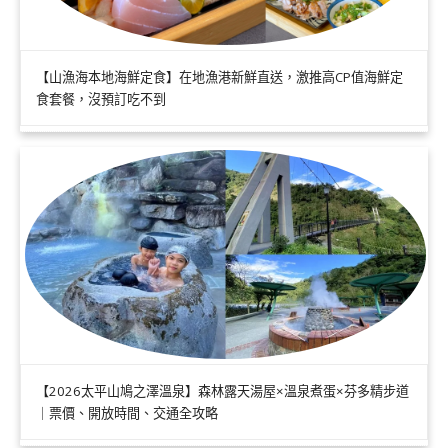
【山漁海本地海鮮定食】在地漁港新鮮直送，激推高CP值海鮮定
食套餐，沒預訂吃不到
【2026太平山鳩之澤溫泉】森林露天湯屋×溫泉煮蛋×芬多精步道
｜票價、開放時間、交通全攻略