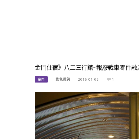
金門住宿》八二三行館~報廢戰車零件融
紫色微笑
2016-01-05
1
金門