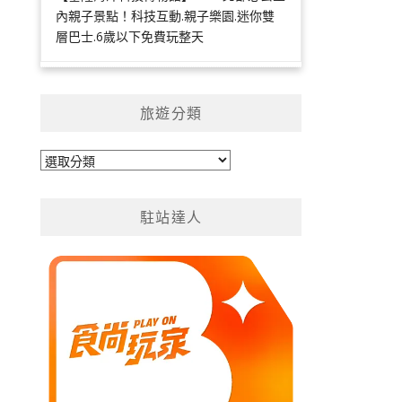
內親子景點！科技互動.親子樂園.迷你雙
層巴士.6歲以下免費玩整天
旅遊分類
旅
遊
分
駐站達人
類