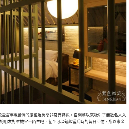
滿濃濃軍事風情的旅館及房間非常有特色，自開幕以來吸引了無數名人入
過兵的朋友對軍械室不陌生吧，甚至可以勾起當兵時的昔日回憶，所以來金