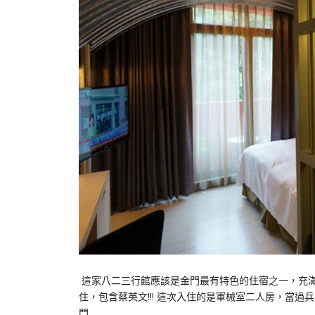
這家八二三行館應該是金門最有特色的住宿之一，充
住，包含蔡英文!!! 這次入住的是軍械室二人房，當
門…