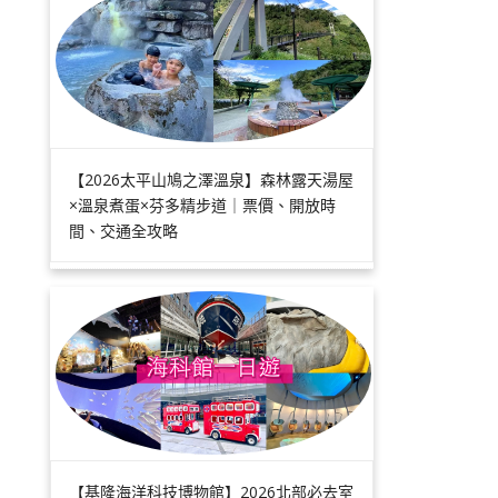
【2026太平山鳩之澤溫泉】森林露天湯屋
×溫泉煮蛋×芬多精步道｜票價、開放時
間、交通全攻略
【基隆海洋科技博物館】2026北部必去室