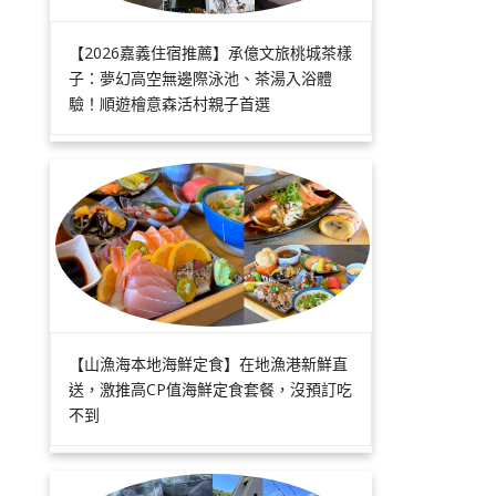
【2026嘉義住宿推薦】承億文旅桃城茶樣
子：夢幻高空無邊際泳池、茶湯入浴體
驗！順遊檜意森活村親子首選
【山漁海本地海鮮定食】在地漁港新鮮直
送，激推高CP值海鮮定食套餐，沒預訂吃
不到