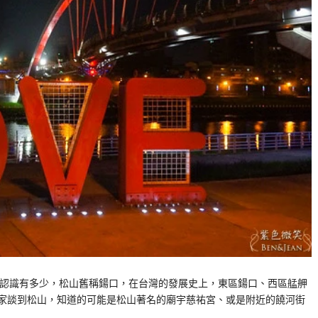
山的認識有多少，松山舊稱鍚口，在台灣的發展史上，東區鍚口、西區艋舺
大家談到松山，知道的可能是松山著名的廟宇慈祐宮、或是附近的饒河街