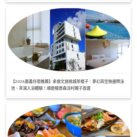
【2026嘉義住宿推薦】承億文旅桃城茶樣子：夢幻高空無邊際泳
池、茶湯入浴體驗！順遊檜意森活村親子首選