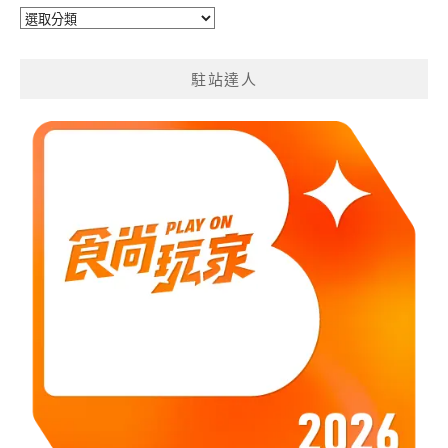
旅
遊
分
駐站達人
類