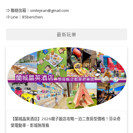
⇒ 聯絡信箱｜
smilejean@gmail.com
⇒ Line｜85benchen
最新玩樂
【蘭城晶英酒店】2026親子飯店攻略ㄧ泊二食房型價格！芬朵奇
堡電動車、影城無限看