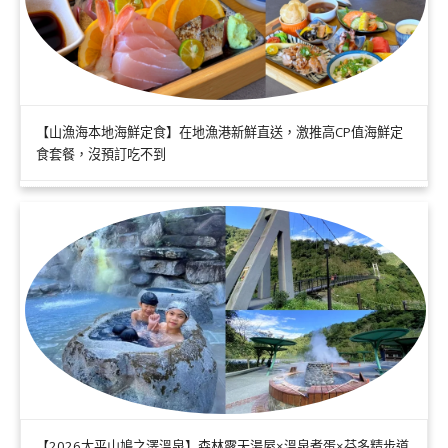
【山漁海本地海鮮定食】在地漁港新鮮直送，激推高CP值海鮮定
食套餐，沒預訂吃不到
【2026太平山鳩之澤溫泉】森林露天湯屋×溫泉煮蛋×芬多精步道