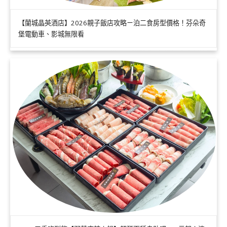
【蘭城晶英酒店】2026親子飯店攻略ㄧ泊二食房型價格！芬朵奇
堡電動車、影城無限看