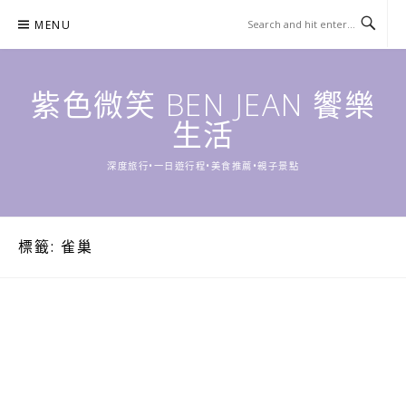
Skip
MENU
to
content
紫色微笑 BEN JEAN 饗樂
生活
深度旅行•一日遊行程•美食推薦•親子景點
標籤:
雀巢