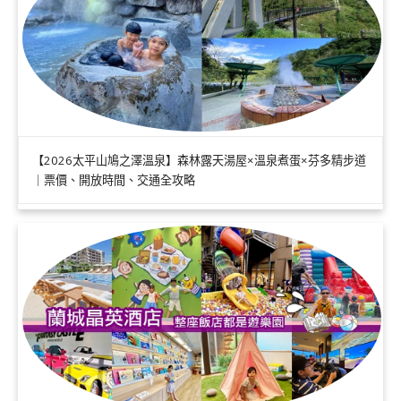
【2026太平山鳩之澤溫泉】森林露天湯屋×溫泉煮蛋×芬多精步道
｜票價、開放時間、交通全攻略