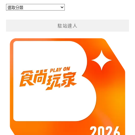
旅
遊
分
駐站達人
類