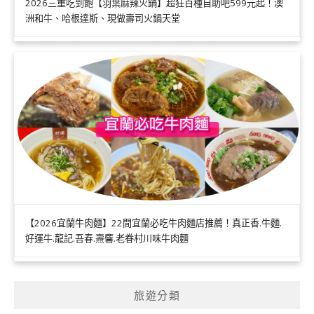
2026三重吃到飽【羽葉麻辣火鍋】超狂百種自助吧599元起！澳
洲和牛、哈根達斯、現做壽司火鍋天堂
【2026宜蘭牛肉麵】22間宜蘭必吃牛肉麵店推薦！真正香.牛麵.
好運牛.龍記.吾春.燾麘.老眷村川味牛肉麵
旅遊分類