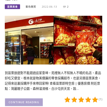
苗栗美食
紫色微笑
2022-06-13
2
到苗栗旅遊對不能錯過這家垂坤，苑裡無人不知無人不曉的名店，產品
好吃又便宜，根本就是物美價廉的零食採購超市，也是另類苗栗美食，
記得來這裏採購拌手來帶回家啊! 查看苗栗即時空房 | 優惠房價 附近景
點：灣麗親子公園、森林溜滑梯、白沙屯拱天宮、穀…
(1)
CONTINUE READING