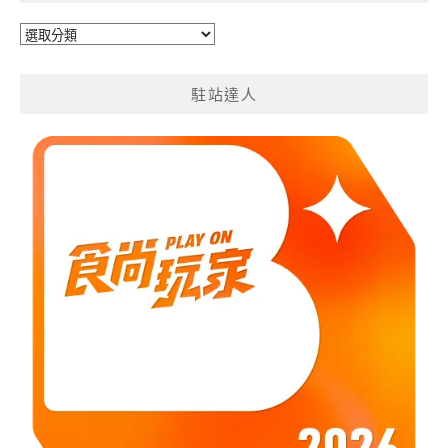
旅
遊
分
駐站達人
類