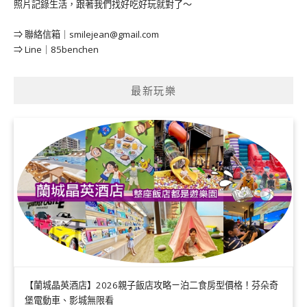
照片記錄生活，跟著我們找好吃好玩就對了～
⇒ 聯絡信箱｜
smilejean@gmail.com
⇒ Line｜85benchen
最新玩樂
【蘭城晶英酒店】2026親子飯店攻略ㄧ泊二食房型價格！芬朵奇
堡電動車、影城無限看