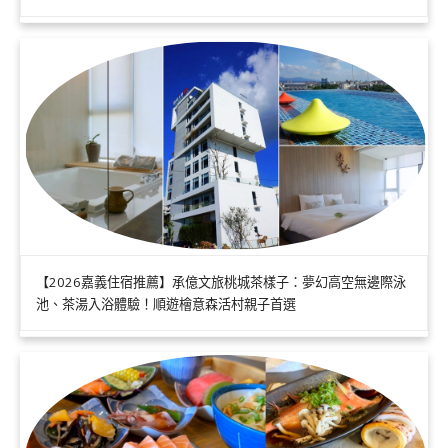
【2026嘉義住宿推薦】承億文旅桃城茶樣子：夢幻高空無邊際泳
池、茶湯入浴體驗！順遊檜意森活村親子首選