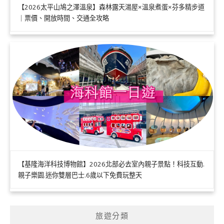
【2026太平山鳩之澤溫泉】森林露天湯屋×溫泉煮蛋×芬多精步道
｜票價、開放時間、交通全攻略
【基隆海洋科技博物館】2026北部必去室內親子景點！科技互動.
親子樂園.迷你雙層巴士.6歲以下免費玩整天
旅遊分類