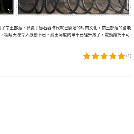
到了南王部落，見識了從石器時代就已開始的卑南文化，南王部落的耆老
，翱翔天際令人感動不已。龍田阿度的單車已經升級了，電動麾托車可
(1)