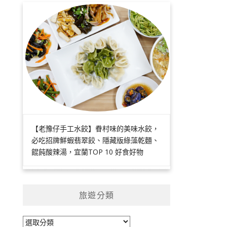
【老豫仔手工水餃】眷村味的美味水餃，
必吃招牌鮮蝦翡翠餃、隱藏版綠藻乾麵、
餛飩酸辣湯，宜蘭TOP 10 好食好物
旅遊分類
旅