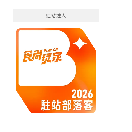
遊
分
駐站達人
類