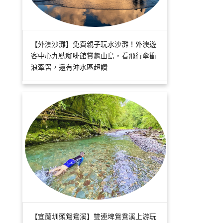
【外澳沙灘】免費親子玩水沙灘！外澳遊
客中心九號咖啡館賞龜山島，看飛行傘衝
浪牽罟，還有沖水區超讚
【宜蘭圳頭鴛鴦溪】雙連埤鴛鴦溪上游玩