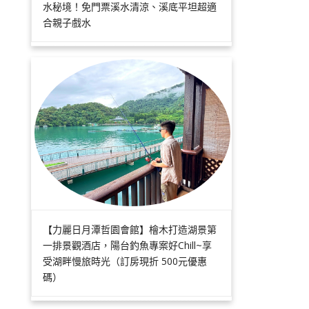
水秘境！免門票溪水清涼、溪底平坦超適
合親子戲水
【力麗日月潭哲園會館】檜木打造湖景第
一排景觀酒店，陽台釣魚專案好Chill~享
受湖畔慢旅時光（訂房現折 500元優惠
碼）