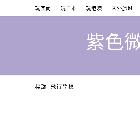
Skip
玩宜蘭
玩日本
玩港澳
國外旅遊
to
content
紫色微
標籤:
飛行學校