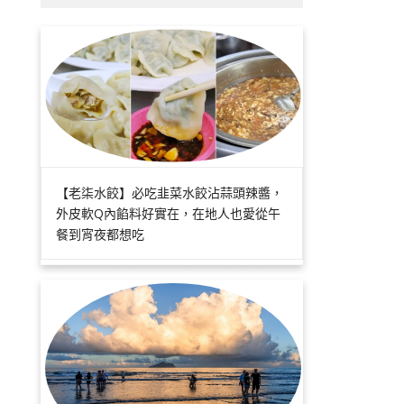
【老柒水餃】必吃韭菜水餃沾蒜頭辣醬，
外皮軟Q內餡料好實在，在地人也愛從午
餐到宵夜都想吃