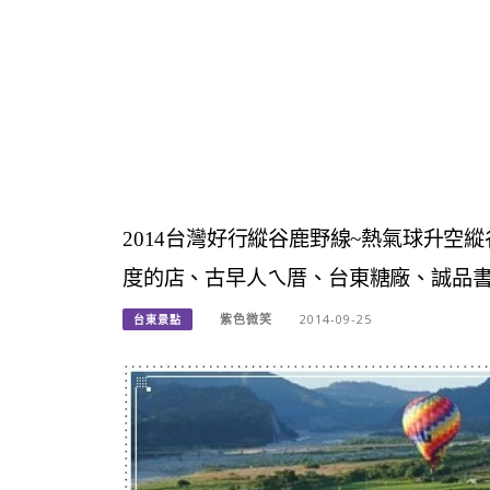
2014台灣好行縱谷鹿野線~熱氣球升空
度的店、古早人ㄟ厝、台東糖廠、誠品書
紫色微笑
2014-09-25
台東景點