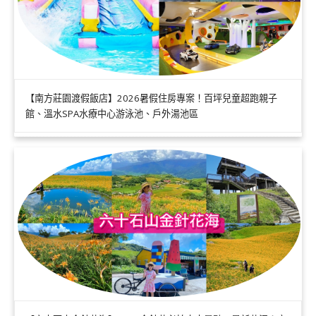
【南方莊園渡假飯店】2026暑假住房專案！百坪兒童超跑親子
館、溫水SPA水療中心游泳池、戶外湯池區