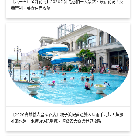
【六十石山金針花海】2026金針花必拍十大景點、最新花況！交
通管制、美食住宿攻略
【2026高雄義大皇家酒店】親子渡假首選雙人床兩千元起！超激
推滑水道、水療SPA玩到瘋，順遊義大遊樂世界攻略