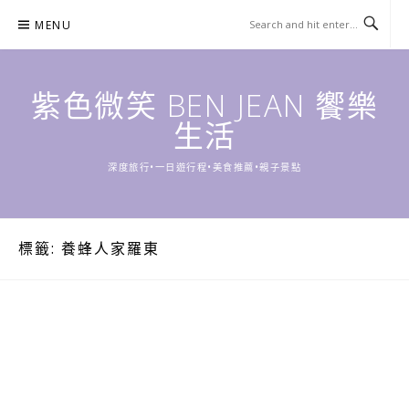
Skip
MENU
to
content
紫色微笑 BEN JEAN 饗樂
生活
深度旅行•一日遊行程•美食推薦•親子景點
標籤:
養蜂人家羅東