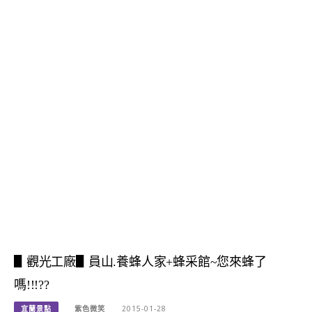
▋觀光工廠▋員山.養蜂人家+蜂采館~您來蜂了
嗎!!!??
宜蘭景點
紫色微笑
2015-01-28