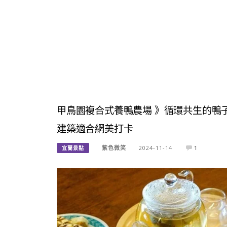
甲鳥園複合式養鴨農場 》循環共生的鴨
建築適合網美打卡
紫色微笑
2024-11-14
1
宜蘭景點