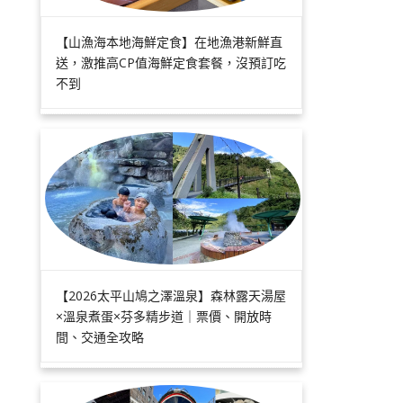
【山漁海本地海鮮定食】在地漁港新鮮直
送，激推高CP值海鮮定食套餐，沒預訂吃
不到
【2026太平山鳩之澤溫泉】森林露天湯屋
×溫泉煮蛋×芬多精步道｜票價、開放時
間、交通全攻略