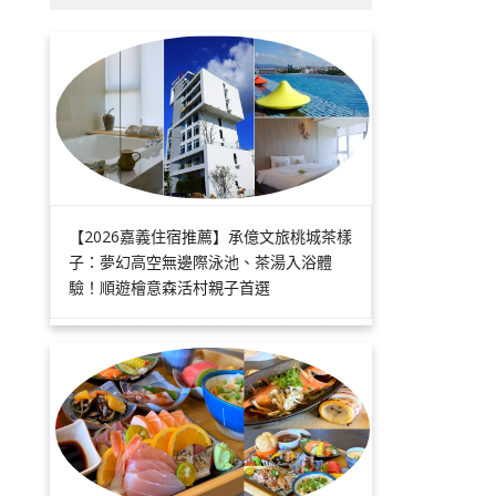
【2026嘉義住宿推薦】承億文旅桃城茶樣
子：夢幻高空無邊際泳池、茶湯入浴體
驗！順遊檜意森活村親子首選