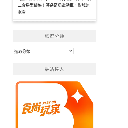
二食房型價格！芬朵奇堡電動車、影城無
限看
旅遊分類
旅
遊
分
駐站達人
類