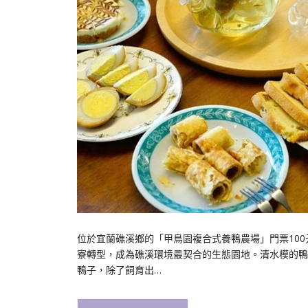
位於宜蘭礁溪鄉的「甲鳥園複合式養鴨農場」門票100
寮轉型，成為礁溪環境最契合的生態園地。清水模的鴨
鴨子，除了飼育出…