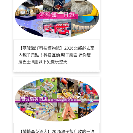
【基隆海洋科技博物館】2026北部必去室
內親子景點！科技互動.親子樂園.迷你雙
層巴士.6歲以下免費玩整天
【蘭城晶英酒店】2026親子飯店攻略ㄧ泊