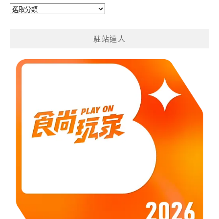
旅
遊
分
駐站達人
類