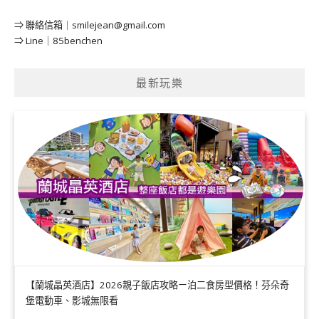
⇒ 聯絡信箱｜
smilejean@gmail.com
⇒ Line｜85benchen
最新玩樂
【蘭城晶英酒店】2026親子飯店攻略ㄧ泊二食房型價格！芬朵奇
堡電動車、影城無限看