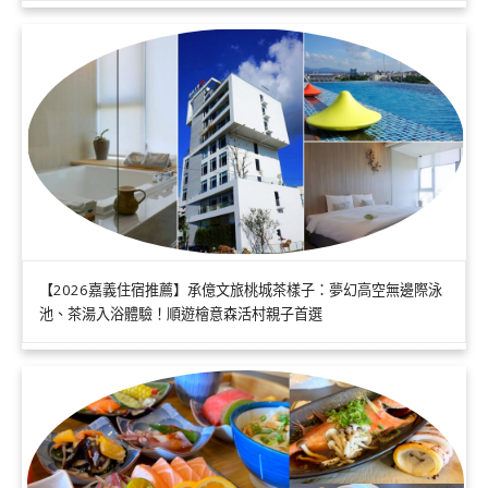
【2026嘉義住宿推薦】承億文旅桃城茶樣子：夢幻高空無邊際泳
池、茶湯入浴體驗！順遊檜意森活村親子首選