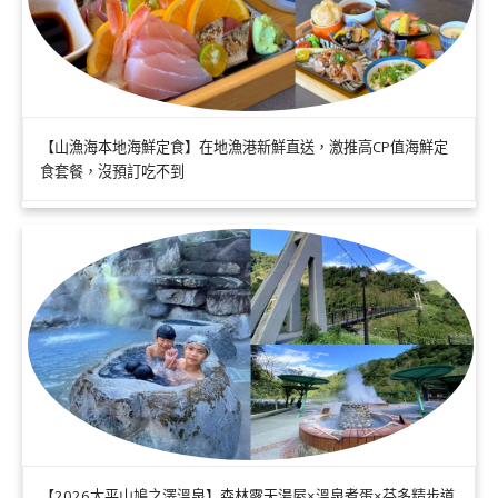
【山漁海本地海鮮定食】在地漁港新鮮直送，激推高CP值海鮮定
食套餐，沒預訂吃不到
【2026太平山鳩之澤溫泉】森林露天湯屋×溫泉煮蛋×芬多精步道