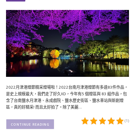
2022月津港燈節精采燈場啦！2022台南月津港燈節有多達83件作品，
是史上規模最大，我們走了好久XD，今年有5 個燈區與 83 組作品，包
含了台南鹽水月津港、永成戲院、鹽水歷史街區、鹽水車站與新創燈
區，真的好精采! 而且太好拍了。除了美麗…
(1)
CONTINUE READING