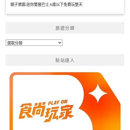
親子樂園.迷你雙層巴士.6歲以下免費玩整天
旅遊分類
旅
遊
分
駐站達人
類