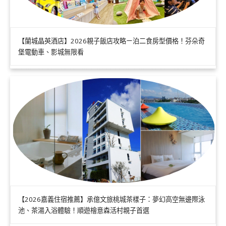
【蘭城晶英酒店】2026親子飯店攻略ㄧ泊二食房型價格！芬朵奇
堡電動車、影城無限看
【2026嘉義住宿推薦】承億文旅桃城茶樣子：夢幻高空無邊際泳
池、茶湯入浴體驗！順遊檜意森活村親子首選