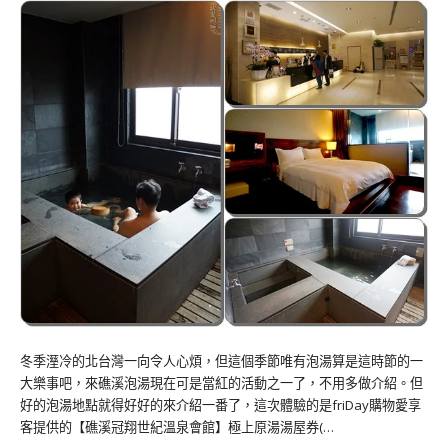
冬季溼冷的北台灣一向令人心煩，但這個季節唯有泡湯算是這時節的一
大樂事吧，來礁溪泡湯現在可是當紅的活動之一了，不用多做介紹。但
好的泡湯地點就得好好的來介紹一番了，這次體驗的是friDay購物愛享
客提供的【礁溪冠翔世紀溫泉會館】極上原湯湯屋券(…