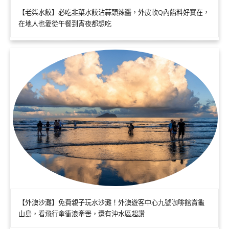
【老柒水餃】必吃韭菜水餃沾蒜頭辣醬，外皮軟Q內餡料好實在，
在地人也愛從午餐到宵夜都想吃
【外澳沙灘】免費親子玩水沙灘！外澳遊客中心九號咖啡館賞龜
山島，看飛行傘衝浪牽罟，還有沖水區超讚