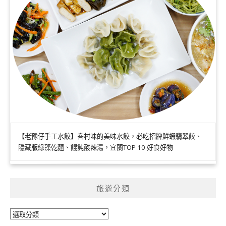
【老豫仔手工水餃】眷村味的美味水餃，必吃招牌鮮蝦翡翠餃、
隱藏版綠藻乾麵、餛飩酸辣湯，宜蘭TOP 10 好食好物
旅遊分類
旅
遊