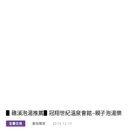
▋礁溪泡湯推薦▋冠翔世紀溫泉會館~親子泡湯樂
宜蘭住宿
紫色微笑
2014-12-13