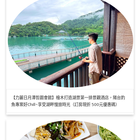
【力麗日月潭哲園會館】檜木打造湖景第一排景觀酒店，陽台釣
魚專案好Chill~享受湖畔慢旅時光（訂房現折 500元優惠碼）