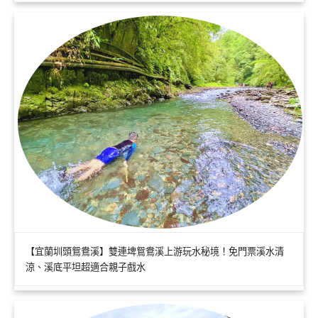
【宜蘭圳頭鴛鴦溪】雙連埤鴛鴦溪上游玩水秘境！免門票溪水清
涼、溪底平坦超適合親子戲水