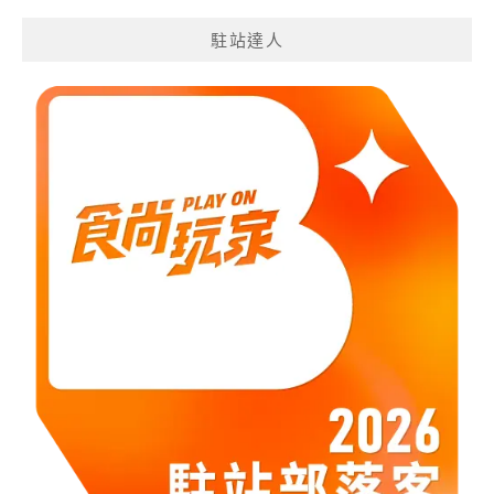
分
駐站達人
類