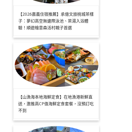
【2026嘉義住宿推薦】承億文旅桃城茶樣
子：夢幻高空無邊際泳池、茶湯入浴體
驗！順遊檜意森活村親子首選
【山漁海本地海鮮定食】在地漁港新鮮直
送，激推高CP值海鮮定食套餐，沒預訂吃
不到