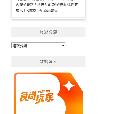
內親子景點！科技互動.親子樂園.迷你雙
層巴士.6歲以下免費玩整天
旅遊分類
旅
遊
分
駐站達人
類