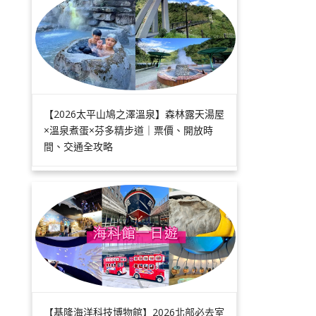
【2026太平山鳩之澤溫泉】森林露天湯屋
×溫泉煮蛋×芬多精步道｜票價、開放時
間、交通全攻略
【基隆海洋科技博物館】2026北部必去室