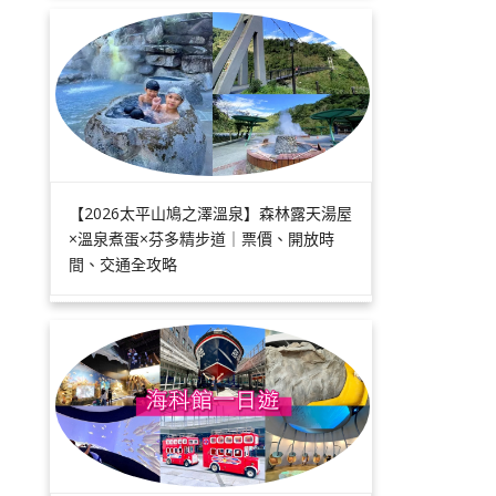
【2026太平山鳩之澤溫泉】森林露天湯屋
×溫泉煮蛋×芬多精步道｜票價、開放時
間、交通全攻略