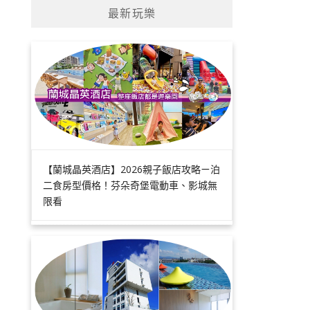
最新玩樂
【蘭城晶英酒店】2026親子飯店攻略ㄧ泊
二食房型價格！芬朵奇堡電動車、影城無
限看