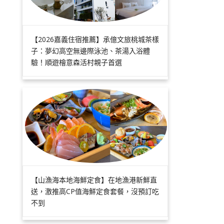
【2026嘉義住宿推薦】承億文旅桃城茶樣
子：夢幻高空無邊際泳池、茶湯入浴體
驗！順遊檜意森活村親子首選
【山漁海本地海鮮定食】在地漁港新鮮直
送，激推高CP值海鮮定食套餐，沒預訂吃
不到