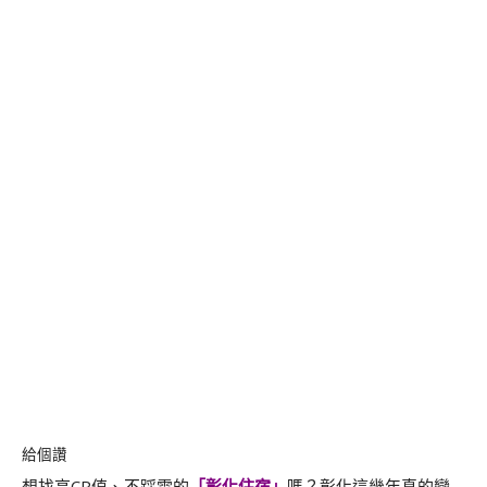
給個讚
想找高CP值、不踩雷的
「
彰化住宿
」
嗎？彰化這幾年真的變