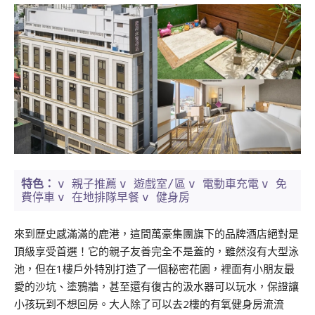
v 親子推薦
v 遊戲室/區
v 電動車充電
v 免
特色：
費停車
v 在地排隊早餐
v 健身房
來到歷史感滿滿的鹿港，這間萬豪集團旗下的品牌酒店絕對是
頂級享受首選！它的親子友善完全不是蓋的，雖然沒有大型泳
池，但在1樓戶外特別打造了一個秘密花園，裡面有小朋友最
愛的沙坑、塗鴉牆，甚至還有復古的汲水器可以玩水，保證讓
小孩玩到不想回房。大人除了可以去2樓的有氧健身房流流