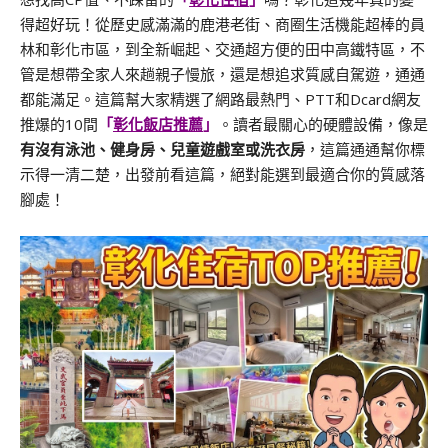
得超好玩！從歷史感滿滿的鹿港老街、商圈生活機能超棒的員
林和彰化市區，到全新崛起、交通超方便的田中高鐵特區，不
管是想帶全家人來趟親子慢旅，還是想追求質感自駕遊，通通
都能滿足。這篇幫大家精選了網路最熱門、PTT和Dcard網友
推爆的10間
「
彰化飯店推薦
」
。讀者最關心的硬體設備，像是
有沒有泳池、健身房、兒童遊戲室或洗衣房
，這篇通通幫你標
示得一清二楚，出發前看這篇，絕對能選到最適合你的質感落
腳處！