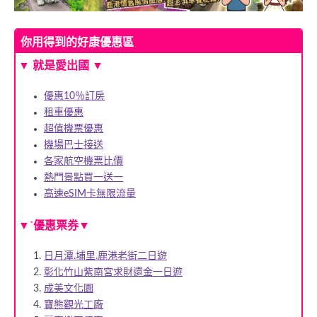
你用得到的好康優惠區
▼
就是愛出國
▼
優惠10％訂房
租車優惠
超值機票優惠
機場巴士接送
各家航空機票比價
熱門景點買一送一
高速eSIM卡無限流量
▼ˋ優惠票券▼
日月潭.埔里.鹿港老街二日遊
彰化竹山紫南宮求財還金一日遊
成美文化園
寶熊觀光工廠