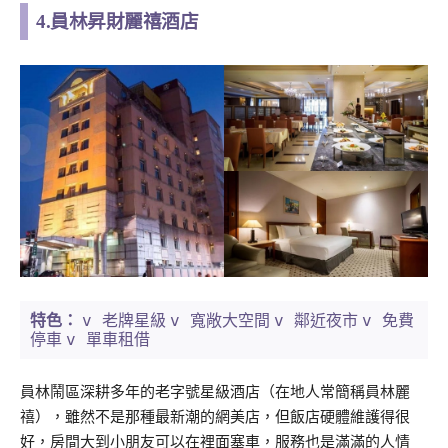
4.員林昇財麗禧酒店
v 老牌星級
v 寬敞大空間
v 鄰近夜市
v 免費
特色：
停車
v 單車租借
員林鬧區深耕多年的老字號星級酒店（在地人常簡稱員林麗
禧），雖然不是那種最新潮的網美店，但飯店硬體維護得很
好，房間大到小朋友可以在裡面塞車，服務也是滿滿的人情