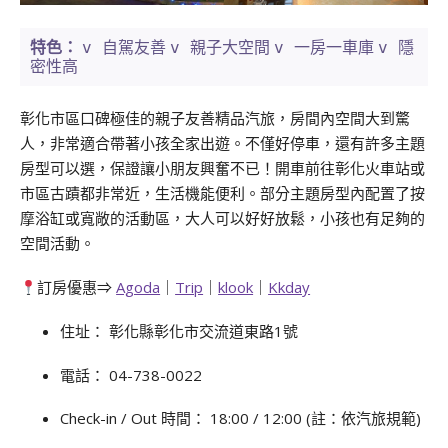
v 自駕友善
v 親子大空間
v 一房一車庫
v 隱
特色：
密性高
彰化市區口碑極佳的親子友善精品汽旅，房間內空間大到驚
人，非常適合帶著小孩全家出遊。不僅好停車，還有許多主題
房型可以選，保證讓小朋友興奮不已！開車前往彰化火車站或
市區古蹟都非常近，生活機能便利。部分主題房型內配置了按
摩浴缸或寬敞的活動區，大人可以好好放鬆，小孩也有足夠的
空間活動。
訂房優惠⇒
Agoda
｜
Trip
｜
klook
｜
Kkday
住址： 彰化縣彰化市交流道東路1號
電話： 04-738-0022
Check-in / Out 時間： 18:00 / 12:00 (註：依汽旅規範)