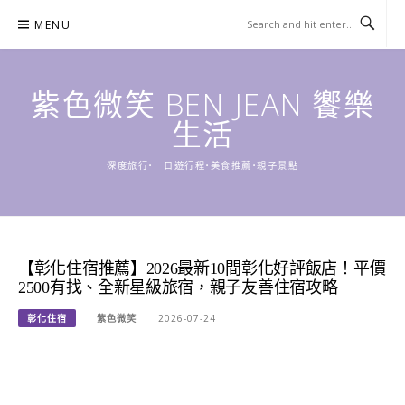
Skip
MENU
to
content
紫色微笑 BEN JEAN 饗樂
生活
深度旅行•一日遊行程•美食推薦•親子景點
【彰化住宿推薦】2026最新10間彰化好評飯店！平價
2500有找、全新星級旅宿，親子友善住宿攻略
彰化住宿
紫色微笑
2026-07-24