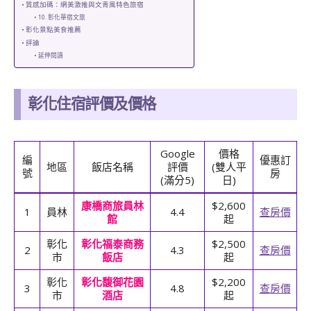
質感加碼：網美激推與文青風特色旅宿
10. 彰化華宿文旅
彰化景點美食推薦
評論
延伸閱讀
彰化住宿
評價及價格
Google
價格
編
優惠訂
地區
飯店名稱
評價
(雙人平
號
房
(滿分5)
日)
康橋商旅員林
$2,600
1
員林
4.4
查房價
館
起
彰化
彰化福泰商務
$2,500
2
4.3
查房價
市
飯店
起
彰化
彰化馥御花園
$2,200
3
4.8
查房價
市
酒店
起