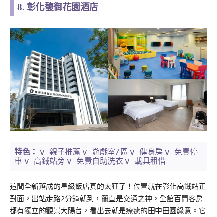
8. 彰化馥御花園酒店
v 親子推薦
v 遊戲室/區
v 健身房
v 免費停
特色：
車
v 高鐵站旁
v 免費自助洗衣
v 載具租借
這間全新落成的星級飯店真的太狂了！位置就在彰化高鐵站正
對面，出站走路2分鐘就到，簡直是交通之神。全館百間客房
都有獨立的觀景大陽台，看出去就是療癒的田中田園綠意。它