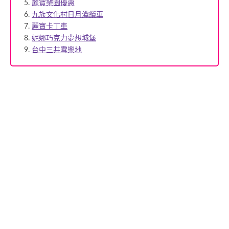
麗寶樂園優惠
九族文化村日月潭纜車
麗寶卡丁車
妮娜巧克力夢想城堡
台中三井雪樂地