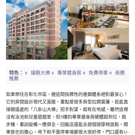
v 遠眺大佛
v 專業健身房
v 免費停車
v 商務
特色：
推薦
如果想住在彰化市區，選這間指標性的連鎖體系絕對最安心！
它的房間設計現代又寬敞，重點是很多房型拉開窗簾，就能直
接跟遠處的「八卦山大佛」招手對望，超有在地感。雖然這裡
沒有泳池和兒童遊戲室，但5樓的專業健身房硬體超到位，跑
步機、重訓設備一應俱全，回飯店還能去按個按摩椅放鬆。開
車族也別擔心，地下和平面停車場都很大很好停，門口還有U-