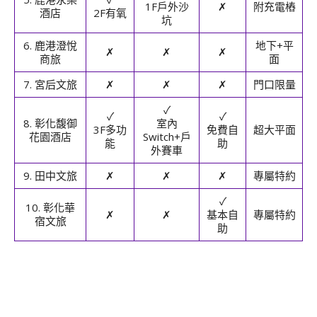
1F戶外沙
✗
附充電樁
酒店
2F有氧
坑
6. 鹿港澄悅
地下+平
✗
✗
✗
商旅
面
7. 宮后文旅
✗
✗
✗
門口限量
✓
✓
✓
8. 彰化馥御
室內
3F多功
免費自
超大平面
花園酒店
Switch+戶
能
助
外賽車
9. 田中文旅
✗
✗
✗
專屬特約
✓
10. 彰化華
✗
✗
基本自
專屬特約
宿文旅
助