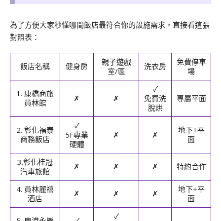
為了方便大家秒懂哪間飯店最符合你的設施需求，直接看這張
對照表：
親子遊戲
免費停車
飯店名稱
健身房
洗衣房
室/區
場
✓
1. 康橋商旅
✗
✗
免費洗
專屬平面
員林館
脫烘
✓
2. 彰化福泰
地下+平
5F專業
✗
✗
商務飯店
面
硬體
3.
彰化桂冠
✗
✗
✗
特約合作
汽車旅館
4. 員林麗禧
地下+平
✗
✗
✗
酒店
面
✓
5. 鹿港永樂
✓