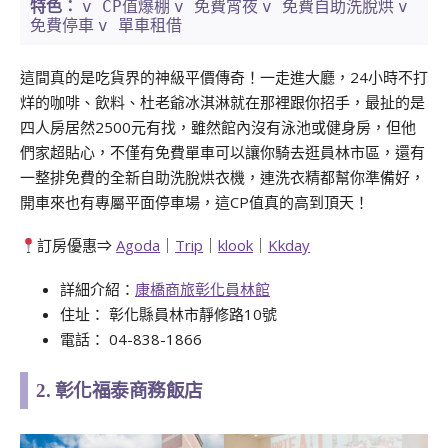
v CP值爆棚
v 免費宵夜
v 免費自助洗脫烘
v
特色：
免費停車
v 單車租借
這間真的是吃貨界的神級平價傳奇！一走進大廳，24小時不打
烊的咖啡、飲料、杜老爺冰淇淋就在那裡跟你招手，最扯的是
四人房居然2500元有找，雖然館內沒有泳池或健身房，但他
們家超貼心，不僅有免費單車可以讓你騎去逛員林市區，還有
一整排免費的全新自助洗脫烘衣機，連洗衣精都幫你準備好，
開車來也有專屬平面停車場，這CP值真的高到頂天！
訂房優惠⇒
Agoda
｜
Trip
｜
klook
｜
Kkday
詳細介紹：
康橋商旅彰化員林館
住址： 彰化縣員林市靜修路10號
電話： 04-838-1866
2. 彰化福泰商務飯店