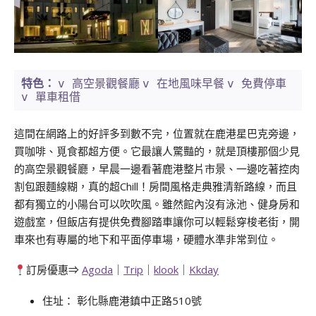
v 高空景觀餐廳
v 在地風味早餐
v 免費停車
特色：
v 單車租借
這間在網路上的好評多到數不完，位置就在鹿港星巴克旁邊，
買咖啡、覓食都超方便。它最讓人驚豔的，就是頂樓那個少見
的高空景觀餐廳，早晨一邊看著鹿港整片市景、一邊吃著控肉
割包跟麵線糊，真的超Chill！房間風格走典雅清新路線，而且
都有獨立的小陽台可以吹吹風。雖然館內沒有泳池、健身房和
遊戲室，但飯店有提供免費腳踏車讓你可以輕鬆穿梭老街，開
車來也有專屬的地下和平面停車場，硬體水準非常到位。
訂房優惠⇒
Agoda
｜
Trip
｜
klook
｜
Kkday
住址： 彰化縣鹿港鎮中正路510號