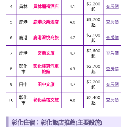
$2,200
4
員林
員林麗禧酒店
4.1
查房價
起
$3,700
5
鹿港
鹿港永樂酒店
4.6
查房價
起
$2,100
6
鹿港
鹿港澄悅商旅
4.2
查房價
起
$2,600
7
鹿港
宮后文旅
4.7
查房價
起
彰化
彰化桂冠汽車
$2,700
8
4.3
查房價
市
旅館
起
$2,200
9
田中
田中文旅
4.7
查房價
起
彰化
$2,400
10
彰化華宿文旅
4.8
查房價
市
起
彰化住宿
：彰化飯店推薦(主要設施)