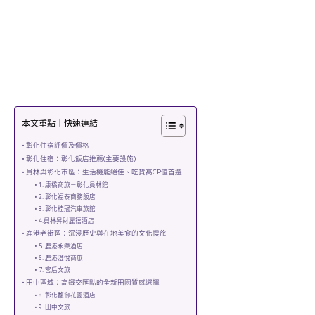
本文重點｜快速連結
彰化住宿評價及價格
彰化住宿：彰化飯店推薦(主要設施)
員林與彰化市區：生活機能絕佳、吃貨高CP值首選
1. 康橋商旅－彰化員林館
2. 彰化福泰商務飯店
3. 彰化桂冠汽車旅館
4.員林昇財麗禧酒店
鹿港老街區：沉浸歷史與在地美食的文化慢旅
5. 鹿港永樂酒店
6. 鹿港澄悅商旅
7. 宮后文旅
田中區域：高鐵交匯點的全新田園質感選擇
8. 彰化馥御花園酒店
9. 田中文旅