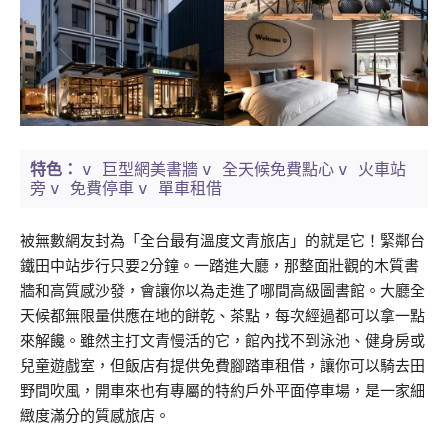
v 巨型網美書牆
v 全天候免費點心
v 火車站
特色：
旁
v 免費停車
v 單車租借
被無數網友封為「全台最有溫度文青旅店」的就是它！緊鄰台
鐵田中站步行只要2分鐘。一踏進大廳，那整面壯觀的木質書
牆和高質感沙發，會讓你以為走進了哪間高級圖書館。大廳全
天候都無限量供應在地的餅乾、茶點，每次經過都可以拿一點
來解饞。雖然主打文青慢活的它，館內找不到泳池、健身房或
兒童遊戲室，但飯店有提供免費腳踏車租借，讓你可以騎去田
野間吹風，開車來也有專屬的特約戶外平面停車場，是一家細
緻度滿分的質感旅店。