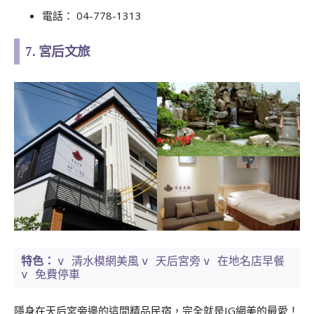
電話： 04-778-1313
7. 宮后文旅
v 清水模網美風
v 天后宮旁
v 在地名店早餐
特色：
v 免費停車
隱身在天后宮旁邊的這間精品民宿，完全就是IG網美的最愛！