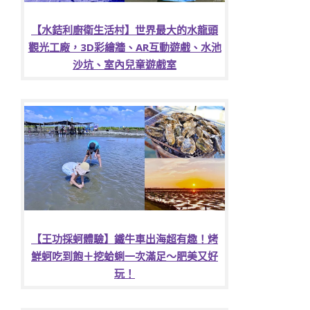
【水銡利廚衛生活村】世界最大的水龍頭
觀光工廠，3D彩繪牆、AR互動遊戲、水池
沙坑、室內兒童遊戲室
【王功採蚵體驗】鐵牛車出海超有趣！烤
鮮蚵吃到飽＋挖蛤蜊一次滿足～肥美又好
玩！