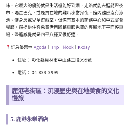
味。它最大的優勢就是生活機能好到爆，走路就能去逛龍燈夜
市、喝星巴克，或是買在地的雞爪凍當宵夜。館內雖然沒有泳
池、健身房或兒童遊戲室，但備有基本的商務中心和中式宴會
餐廳，還提供住客免費借用腳踏車跟免費的專屬地下平面停車
場，整體感覺就是四平八穩又很舒適。
訂房優惠⇒
Agoda
｜
Trip
｜
klook
｜
Kkday
住址： 彰化縣員林市中山路二段395號
電話： 04-833-3999
鹿港老街區：沉浸歷史與在地美食的文化
慢旅
5. 鹿港永樂酒店