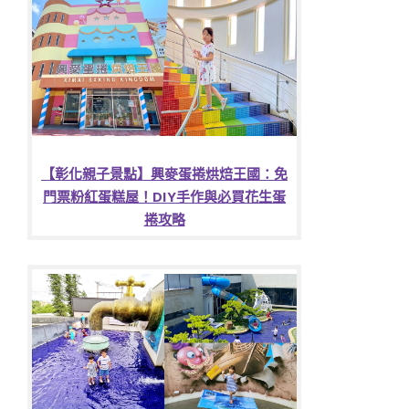
【彰化親子景點】興麥蛋捲烘焙王國：免
門票粉紅蛋糕屋！DIY手作與必買花生蛋
捲攻略