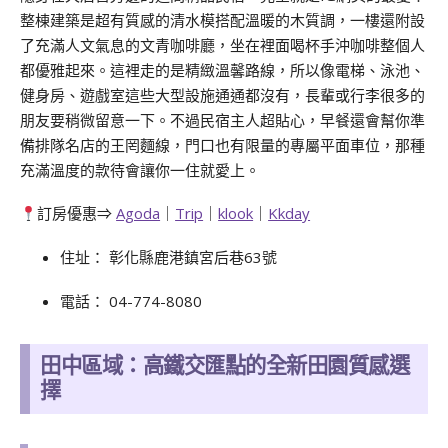
整棟建築是超有質感的清水模搭配溫暖的木質調，一樓還附設
了充滿人文氣息的文青咖啡廳，坐在裡面喝杯手沖咖啡整個人
都優雅起來。這裡走的是精緻溫馨路線，所以像電梯、泳池、
健身房、遊戲室這些大型設施通通都沒有，長輩或行李很多的
朋友要稍微留意一下。不過民宿主人超貼心，早餐還會幫你準
備排隊名店的王罔麵線，門口也有限量的專屬平面車位，那種
充滿溫度的款待會讓你一住就愛上。
訂房優惠⇒
Agoda
｜
Trip
｜
klook
｜
Kkday
住址： 彰化縣鹿港鎮宮后巷63號
電話： 04-774-8080
田中區域：高鐵交匯點的全新田園質感選
擇