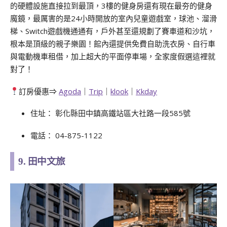
的硬體設施直接拉到最頂，3樓的健身房還有現在最夯的健身
魔鏡，最厲害的是24小時開放的室內兒童遊戲室，球池、溜滑
梯、Switch遊戲機通通有，戶外甚至還規劃了賽車道和沙坑，
根本是頂級的親子樂園！館內還提供免費自助洗衣房、自行車
與電動機車租借，加上超大的平面停車場，全家度假選這裡就
對了！
訂房優惠⇒
Agoda
｜
Trip
｜
klook
｜
Kkday
住址： 彰化縣田中鎮高鐵站區大社路一段585號
電話： 04-875-1122
9. 田中文旅