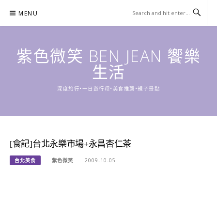
Skip
MENU
to
content
紫色微笑 BEN JEAN 饗樂
生活
深度旅行•一日遊行程•美食推薦•親子景點
[食記]台北永樂市場+永昌杏仁茶
台北美食
紫色微笑
2009-10-05