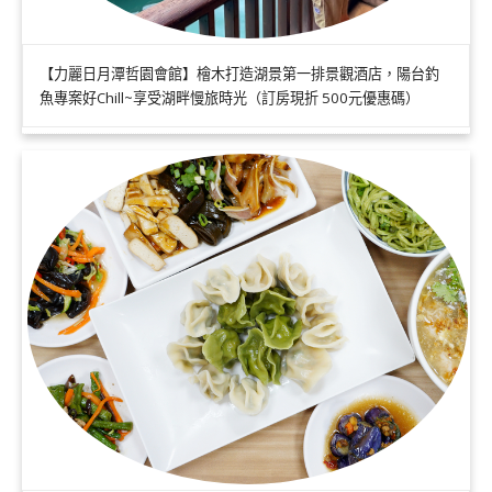
【力麗日月潭哲園會館】檜木打造湖景第一排景觀酒店，陽台釣
魚專案好Chill~享受湖畔慢旅時光（訂房現折 500元優惠碼）