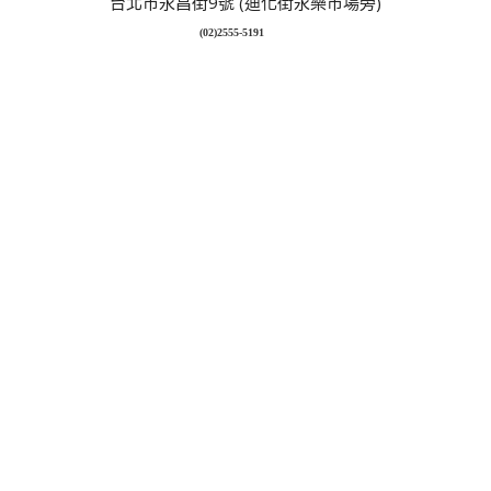
台北市永昌街9號 (迪化街永樂市場旁)
(02)2555-5191