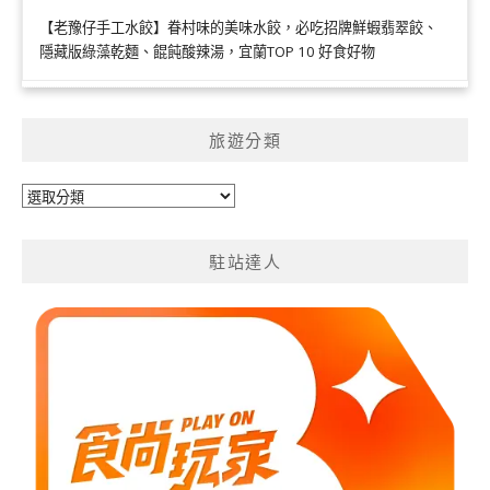
【老豫仔手工水餃】眷村味的美味水餃，必吃招牌鮮蝦翡翠餃、
隱藏版綠藻乾麵、餛飩酸辣湯，宜蘭TOP 10 好食好物
旅遊分類
旅
遊
分
駐站達人
類