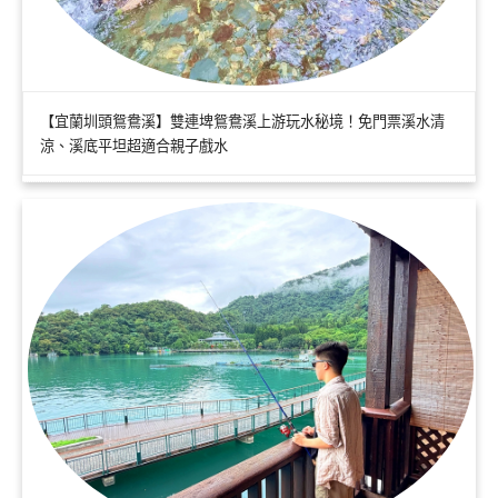
【宜蘭圳頭鴛鴦溪】雙連埤鴛鴦溪上游玩水秘境！免門票溪水清
涼、溪底平坦超適合親子戲水