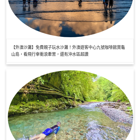
【外澳沙灘】免費親子玩水沙灘！外澳遊客中心九號咖啡館賞龜
山島，看飛行傘衝浪牽罟，還有沖水區超讚