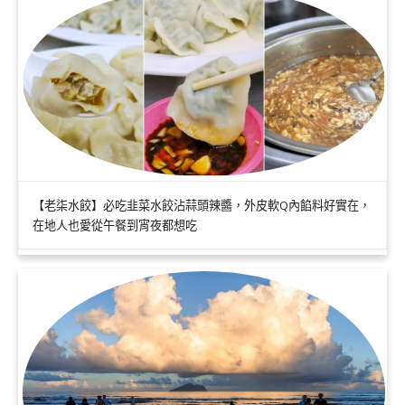
【老柒水餃】必吃韭菜水餃沾蒜頭辣醬，外皮軟Q內餡料好實在，
在地人也愛從午餐到宵夜都想吃