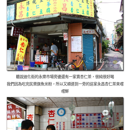
聽
說迪化街的永樂市場旁邊還有一家賣杏仁茶，很純很好喝
我們因為吃完民樂旗魚米粉，所以又順道到一旁的這家永昌杏仁茶來嚐
嚐鮮