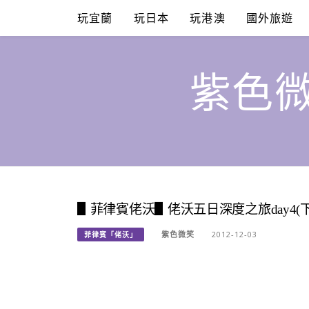
Skip
玩宜蘭
玩日本
玩港澳
國外旅遊
to
content
紫色微
▋菲律賓佬沃▋佬沃五日深度之旅day4(
紫色微笑
2012-12-03
菲律賓「佬沃」