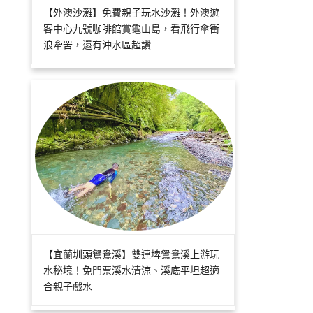
【外澳沙灘】免費親子玩水沙灘！外澳遊
客中心九號咖啡館賞龜山島，看飛行傘衝
浪牽罟，還有沖水區超讚
【宜蘭圳頭鴛鴦溪】雙連埤鴛鴦溪上游玩
水秘境！免門票溪水清涼、溪底平坦超適
合親子戲水