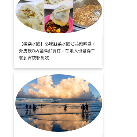
【老柒水餃】必吃韭菜水餃沾蒜頭辣醬，
外皮軟Q內餡料好實在，在地人也愛從午
餐到宵夜都想吃