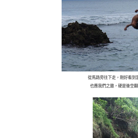
從馬路旁往下走，剛好看到
也應我們之邀，硬是後空翻