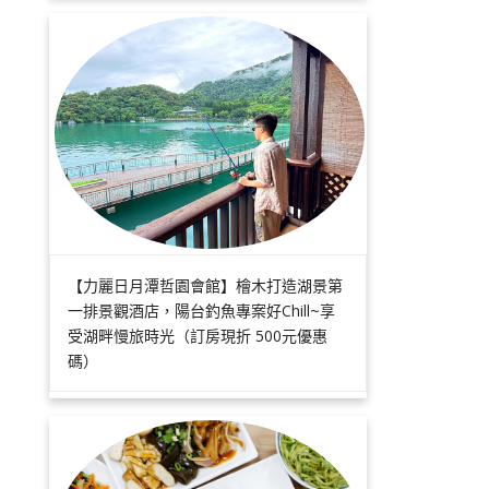
【力麗日月潭哲園會館】檜木打造湖景第
一排景觀酒店，陽台釣魚專案好Chill~享
受湖畔慢旅時光（訂房現折 500元優惠
碼）