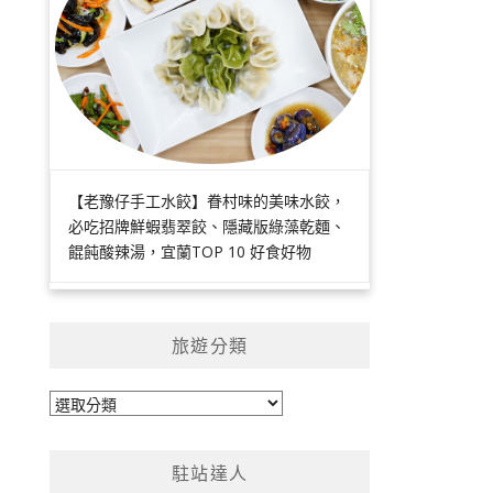
【老豫仔手工水餃】眷村味的美味水餃，
必吃招牌鮮蝦翡翠餃、隱藏版綠藻乾麵、
餛飩酸辣湯，宜蘭TOP 10 好食好物
旅遊分類
旅
遊
分
駐站達人
類