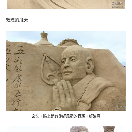
敦煌的飛天
玄奘，臉上還有飽經風霜的容顏，好逼真