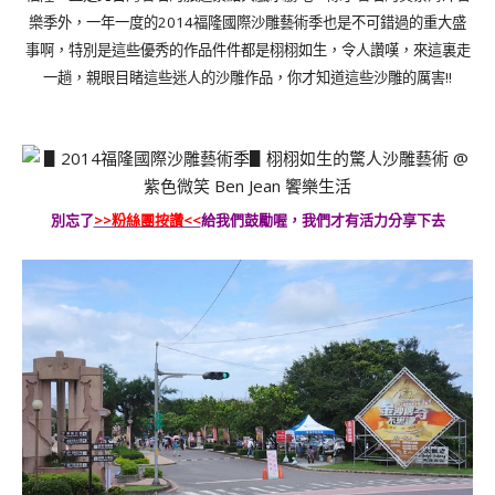
樂季外，一年一度的
2014
福隆國際沙雕藝術季也是不可錯過的重大盛
事啊，特別是這些優秀的作品件件都是栩栩如生，令人讚嘆，來這裏走
一趟，親眼目睹這些迷人的沙雕作品，你才知道這些沙雕的厲害
!!
別忘了
>>粉絲團按讚<<
給我們鼓勵喔，我們才有活力分享下去