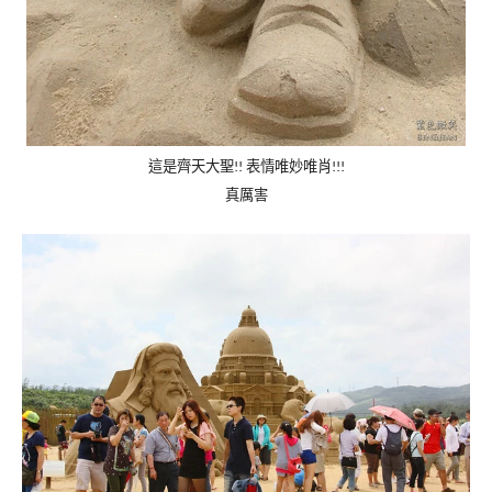
這是齊天大聖
表情唯妙唯肖
!!
!!!
真厲害