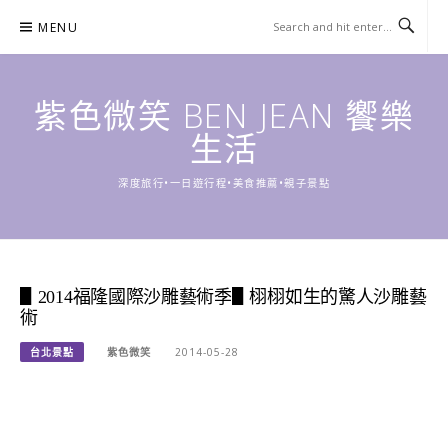
Skip
MENU
to
content
紫色微笑 BEN JEAN 饗樂
生活
深度旅行•一日遊行程•美食推薦•親子景點
▋2014福隆國際沙雕藝術季▋栩栩如生的驚人沙雕藝
術
台北景點
紫色微笑
2014-05-28