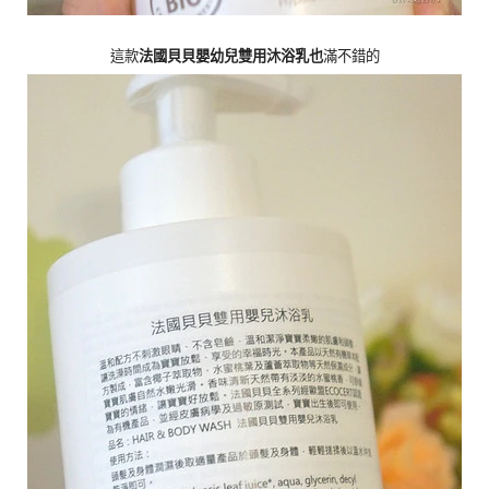
這款
法國貝貝嬰幼兒雙用沐浴乳也
滿不錯的