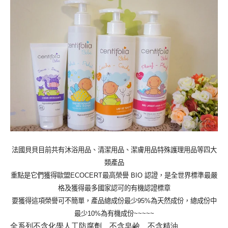
法國貝貝目前共有沐浴用品、清潔用品、潔膚用品特殊護理用品等四大
類產品
重點是它們獲得歐盟
ECOCERT
最高榮譽
BIO
認證，是全世界標準最嚴
格及獲得最多國家認可的有機認證標章
要獲得這項榮譽可不簡單，產品總成份最少
95%
為天然成份，總成份中
最少
10%
為有機成份
~~~~~
全系列不含化學人工防腐劑、不含皂鹼、不含精油