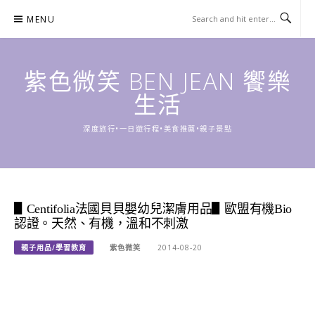
Skip
MENU
to
content
紫色微笑 BEN JEAN 饗樂
生活
深度旅行•一日遊行程•美食推薦•親子景點
▋Centifolia法國貝貝嬰幼兒潔膚用品▋歐盟有機Bio
認證。天然、有機，溫和不刺激
親子用品/學習教育
紫色微笑
2014-08-20