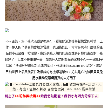
不可否認，幫小孩洗澡或是換尿布，看著他清潔後輕鬆快樂的神情，工
作一整天的辛勞真的會煙消雲散，也因為如此，常常在思考什麼樣的產
品對小孩最好，按理說，應該是純天然的的東西或是有機的東西對小孩
最好了，但並不是事事完美，如果純天然的製品通常放不久
前些日子
~~~
接觸了法國貝貝這個新品牌的產品，強調通過
認證，這是
ECOCERT BIO
目前世界上最具代表性及權威的有機認證單位，尤其是它的
法國貝貝免
用水嬰幼兒潔膚露
真的太好用了
別忘了
>>粉絲團按讚<<
給我們鼓勵喔，我們才有活力分享下去