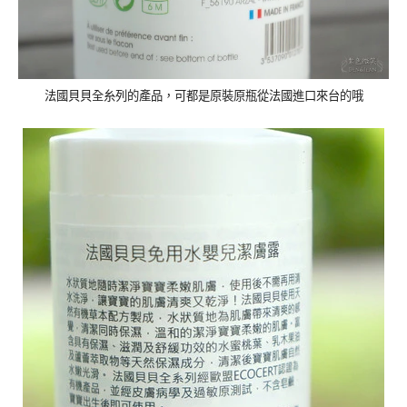
法國貝貝全糸列的產品，可都是原裝原瓶從法國進口來台的哦