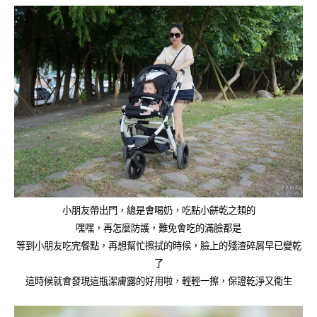
小朋友帶出門，總是會喝奶，吃點小餅乾之類的
嘿嘿，再怎麼防護，難免會吃的滿臉都是
等到小朋友吃完餐點，再想幫忙擦拭的時候，臉上的殘渣碎屑早已變乾
了
這時候就會發現這瓶潔膚露的好用啦，輕輕一擦，保證乾淨又衛生