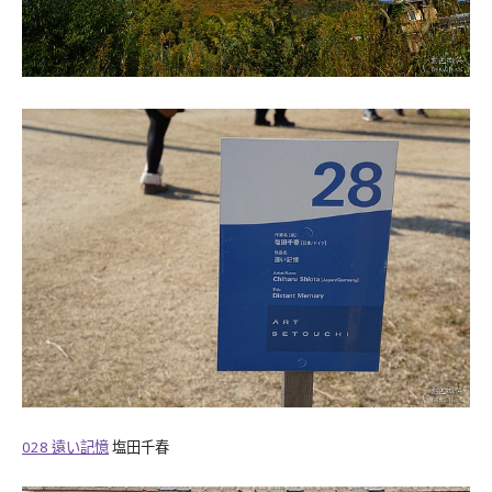
028
遠い記憶
塩田千春