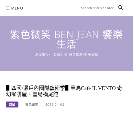
Skip
MENU
to
content
紫色微笑 BEN JEAN 饗樂
生活
深度旅行•一日遊行程•美食推薦•親子景點
▋四國/瀨戶內國際藝術季▋豐島Cafe IL VENTO 奇
幻咖啡屋、豐島橫尾館
四國
紫色微笑
2015-01-02