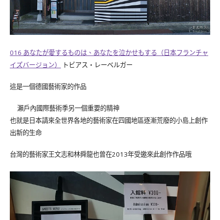
016
あなたが愛するものは、あなたを泣かせもする（日本フランチャ
イズバージョン）
トビアス・レーベルガー
這是一個德國藝術家的作品
瀨戶內國際藝術季另一個重要的精神
也就是日本請來全世界各地的藝術家在四國地區逐漸荒廢的小島上創作
出新的生命
台灣的藝術家王文志和林舜龍也曾在2013年受邀來此創作作品哦