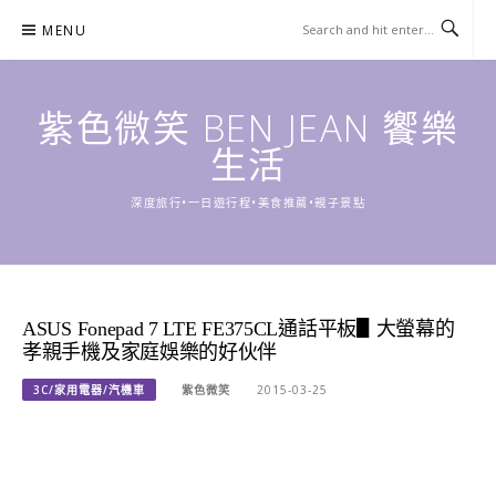
Skip
MENU
to
content
紫色微笑 BEN JEAN 饗樂
生活
深度旅行•一日遊行程•美食推薦•親子景點
ASUS Fonepad 7 LTE FE375CL通話平板▋大螢幕的
孝親手機及家庭娛樂的好伙伴
3C/家用電器/汽機車
紫色微笑
2015-03-25