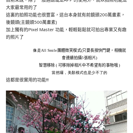
大家最常用的了
這裏的拍照功能也很豐富，這台本身就有前鏡頭200萬畫素，
後鏡頭(主鏡頭500萬畫素)
加上獨有的Pixel Master 功能，輕輕鬆鬆就可拍出專業又有趣
的照片了
像是All Smile
團體微笑模式
(
只要長按快門鍵，相機就
會連續拍攝
5
張相片
)
智慧移除
(
可移除掉相片中不希望有的事物哦
)
當然囉，美顏模式也是少不了的
這都是很實用的功能!!!