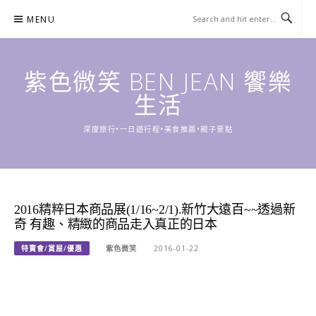
Skip
MENU
to
content
紫色微笑 BEN JEAN 饗樂
生活
深度旅行•一日遊行程•美食推薦•親子景點
2016精粹日本商品展(​​1/16~2/1).新竹大遠百~~透過新
奇 有趣、精緻的商品走入真正的日本
特賣會/賞屋/優惠
紫色微笑
2016-01-22